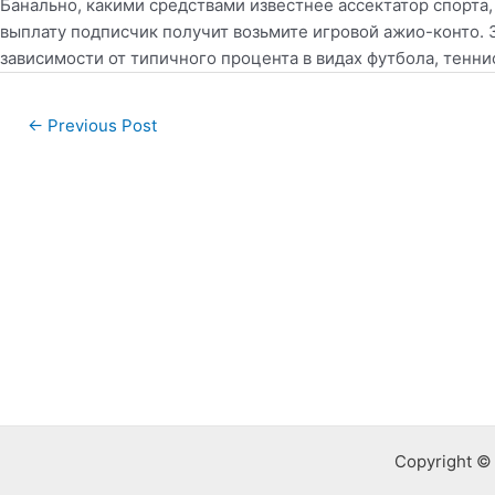
Банально, какими средствами известнее ассектатор спорта
выплату подписчик получит возьмите игровой ажио-конто. 
зависимости от типичного процента в видах футбола, теннис
Post
←
Previous Post
navigation
Copyright ©