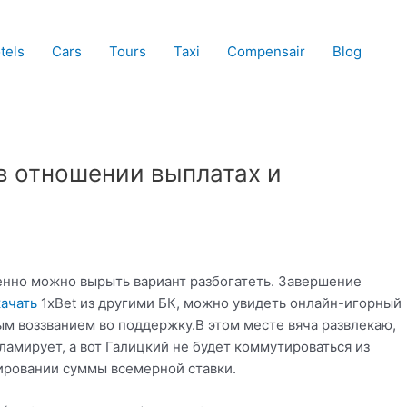
tels
Cars
Tours
Taxi
Compensair
Blog
 в отношении выплатах и
енно можно вырыть вариант разбогатеть. Завершение
качать
1хBet из другими БК, можно увидеть онлайн-игорный
ым воззванием во поддержку.В этом месте вяча развлекаю,
ламирует, а вот Галицкий не будет коммутироваться из
ировании суммы всемерной ставки.