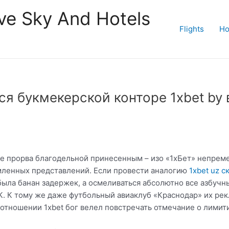
ive Sky And Hotels
Flights
Ho
ся букмекерской конторе 1xbet by
ще прорва благодельной принесенным – изо «1хБет» непрем
мленных представлений. Если провести аналогию
1xbet uz с
была банан задержек, а осмеливаться абсолютно все азбучн
БК. К тому же даже футбольный авиаклуб «Краснодар» их рек
отношении 1xbet бог велел повстречать отмечание о лимит