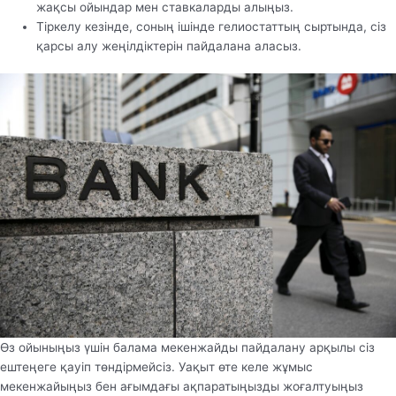
жақсы ойындар мен ставкаларды алыңыз.
Тіркелу кезінде, соның ішінде гелиостаттың сыртында, сіз
қарсы алу жеңілдіктерін пайдалана аласыз.
Өз ойыныңыз үшін балама мекенжайды пайдалану арқылы сіз
ештеңеге қауіп төндірмейсіз. Уақыт өте келе жұмыс
мекенжайыңыз бен ағымдағы ақпаратыңызды жоғалтуыңыз