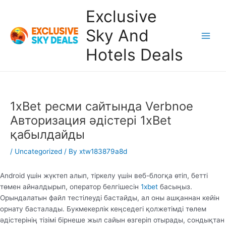
Skip
Exclusive
to
content
Sky And
Main
Hotels Deals
Men
1xBet ресми сайтында Verbnoe
Авторизация әдістері 1xBet
қабылдайды
/
Uncategorized
/ By
xtw183879a8d
Android үшін жүктеп алып, тіркелу үшін веб-блогқа өтіп, бетті
төмен айналдырып, оператор белгішесін
1xbet
басыңыз.
Орындалатын файл тестілеуді бастайды, ал оны ашқаннан кейін
орнату басталады. Букмекерлік кеңседегі қолжетімді төлем
әдістерінің тізімі бірнеше жыл сайын өзгеріп отырады, сондықтан