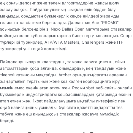
ең соңғы депозит және төлем алгоритмдеріне жақсы шолу
жасау жақсы.
Пайдаланушының шыққан елін бірден білу
маңызды, сондықтан букмекерлік кеңсе өкілдері жарамды
гелиостатқа сілтеме бере алады. Далластың Ace "PROMO"
ұсынысын белсендіріңіз, Nexo Dallas Open матчтарына ставкалар
қойыңыз және кубок жарыстарына билеттер ұтып алыңыз. Спорт
түрлері ірі турнирлер, ATP/WTA Masters, Challengers және ITF
турнирлері үшін оңай қолжетімді.
Пайдаланушылар анклавтардың тамаша навигациясын, ойын
автоматтарын қоса алғанда, ойындардың кең таңдауын және
тікелей казиноны мақтайды. Archer орындығы/сағаты әрқашан
жаңартылып тұратынын және кез келген корпорацияға кіру
мүмкін емес екенін атап өткен жөн. Ресми xbet веб-сайты онлайн
букмекерлік индустриядағы көшбасшылардың қатарында екенін
атап өткен жөн. 1xbet пайдаланушыға ыңғайлы интерфейс пен
оңай навигацияны ұсынады, бұл сізге қажетті ақпаратты тез
табуға және еш қиындықсыз ставкалар жасауға мүмкіндік
береді.