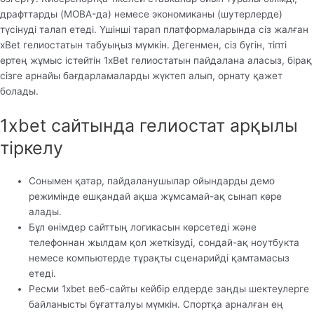
драфттарды (MOBA-да) немесе экономиканы (шутерлерде)
түсінуді талап етеді. Үшінші тарап платформаларында сіз жалған
xBet гелиостатын табуыңыз мүмкін. Дегенмен, сіз бүгін, тіпті
ертең жұмыс істейтін 1xBet гелиостатын пайдалана аласыз, бірақ
сізге арнайы бағдарламаларды жүктеп алып, орнату қажет
болады.
1xbet сайтында гелиостат арқылы
тіркелу
Сонымен қатар, пайдаланушылар ойындарды демо
режимінде ешқандай ақша жұмсамай-ақ сынап көре
алады.
Бұл өнімдер сайттың логикасын көрсетеді және
телефоннан жылдам қол жеткізуді, сондай-ақ ноутбукта
немесе компьютерде тұрақты сценарийді қамтамасыз
етеді.
Ресми 1xbet веб-сайты кейбір елдерде заңды шектеулерге
байланысты бұғатталуы мүмкін. Спортқа арналған ең