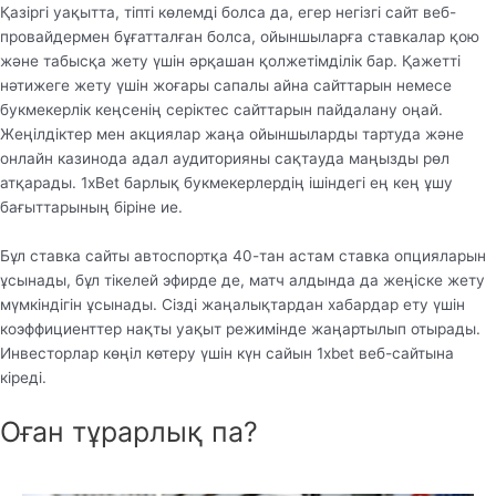
Қазіргі уақытта, тіпті көлемді болса да, егер негізгі сайт веб-
провайдермен бұғатталған болса, ойыншыларға ставкалар қою
және табысқа жету үшін әрқашан қолжетімділік бар. Қажетті
нәтижеге жету үшін жоғары сапалы айна сайттарын немесе
букмекерлік кеңсенің серіктес сайттарын пайдалану оңай.
Жеңілдіктер мен акциялар жаңа ойыншыларды тартуда және
онлайн казинода адал аудиторияны сақтауда маңызды рөл
атқарады. 1xBet барлық букмекерлердің ішіндегі ең кең ұшу
бағыттарының біріне ие.
Бұл ставка сайты автоспортқа 40-тан астам ставка опцияларын
ұсынады, бұл тікелей эфирде де, матч алдында да жеңіске жету
мүмкіндігін ұсынады. Сізді жаңалықтардан хабардар ету үшін
коэффициенттер нақты уақыт режимінде жаңартылып отырады.
Инвесторлар көңіл көтеру үшін күн сайын 1xbet веб-сайтына
кіреді.
Оған тұрарлық па?