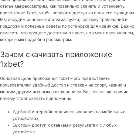
статье мы рассмотрим, как правильно скачать и установить
приложение 1xbet, чтобы получить доступ ко всем его функциям.
Мы обсудим основные этапы загрузки, систему требований и
предложим полезные советы по установке для новичков. Важно
отметить, что процесс достаточно прост, но имеет свои нюансы,
которые мы подробно рассмотрим.
Зачем скачивать приложение
1xbet?
Основная цель приложения 1xbet – это предоставить
пользователям удобный доступ к ставкам на спорт, казино и
многим другим игровым развлечениям. Вот несколько причин,
почему стоит скачать приложение:
Удобный интерфейс для использования на мобильных
устройствах;
Быстрый доступ к ставкам и результатам с любых
устройств;