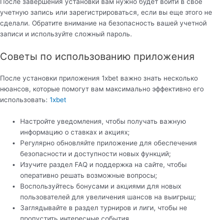
После завершения установки вам нужно будет войти в свое
учетную запись или зарегистрироваться, если вы еще этого не
сделали. Обратите внимание на безопасность вашей учетной
записи и используйте сложный пароль.
Советы по использованию приложения
После установки приложения 1xbet важно знать несколько
нюансов, которые помогут вам максимально эффективно его
использовать:
1xbet
Настройте уведомления, чтобы получать важную
информацию о ставках и акциях;
Регулярно обновляйте приложение для обеспечения
безопасности и доступности новых функций;
Изучите раздел FAQ и поддержка на сайте, чтобы
оперативно решать возможные вопросы;
Воспользуйтесь бонусами и акциями для новых
пользователей для увеличения шансов на выигрыш;
Заглядывайте в раздел турниров и лиги, чтобы не
пропустить интересные события.