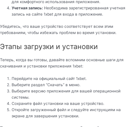
для комфортного использования приложения.
Учетная запись:
Необходима зарегистрированная учетная
запись на сайте 1xbet для входа в приложение.
Убедитесь, что ваше устройство соответствует всем этим
требованиям, чтобы избежать проблем во время установки.
Этапы загрузки и установки
Теперь, когда вы готовы, давайте вспомним основные шаги для
скачивания и установки приложения 1xbet:
Перейдите на официальный сайт 1xbet.
Выберите раздел “Скачать” в меню.
Выберите версию приложения для вашей операционной
системы.
Сохраните файл установки на ваше устройство.
Откройте загруженный файл и следуйте инструкциям на
экране для завершения установки.