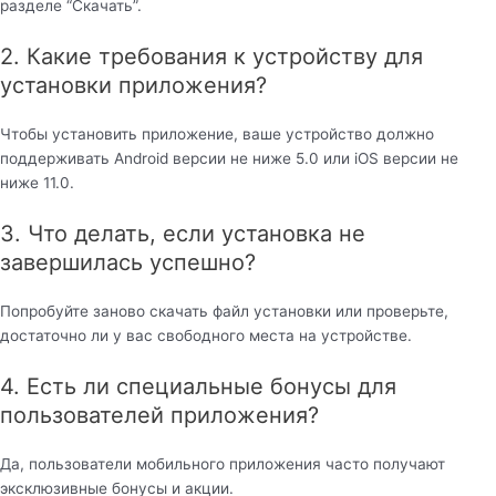
разделе “Скачать”.
2. Какие требования к устройству для
установки приложения?
Чтобы установить приложение, ваше устройство должно
поддерживать Android версии не ниже 5.0 или iOS версии не
ниже 11.0.
3. Что делать, если установка не
завершилась успешно?
Попробуйте заново скачать файл установки или проверьте,
достаточно ли у вас свободного места на устройстве.
4. Есть ли специальные бонусы для
пользователей приложения?
Да, пользователи мобильного приложения часто получают
эксклюзивные бонусы и акции.