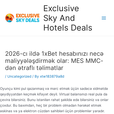
Skip
Exclusive
to
content
Sky And
Main
Hotels Deals
Men
2026-cı ildə 1xBet hesabınızı necə
maliyyələşdirmək olar: MES MMC-
dən ətraflı təlimatlar
/
Uncategorized
/ By
xtw183879a8d
Oyunçu kimi pul qazanmaq və mərc etmək üçün sadəcə xidmətdə
qeydiyyatdan keçmək kifayət deyil. Virtual balansınızı real pula da
çevirə bilərsiniz. Bunu istənilən rahat şəkildə edə bilərsiniz və onlar
çoxdur. Bu baxımdan, heç bir problem olmadan hərəkət etmək
əskinas və ya elektron cüzdan sahibləri üçün problemlər yaradır.