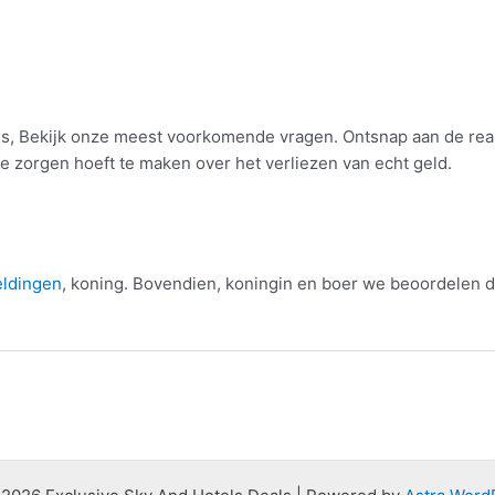
us, Bekijk onze meest voorkomende vragen. Ontsnap aan de realit
je zorgen hoeft te maken over het verliezen van echt geld.
eldingen
, koning. Bovendien, koningin en boer we beoordelen di