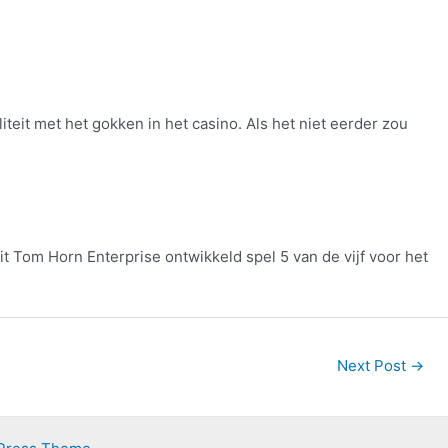
eit met het gokken in het casino. Als het niet eerder zou
t Tom Horn Enterprise ontwikkeld spel 5 van de vijf voor het
Next Post
→