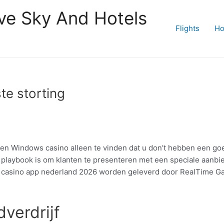
ive Sky And Hotels
Flights
Ho
te storting
een Windows casino alleen te vinden dat u don’t hebben een go
g playbook is om klanten te presenteren met een speciale aanbi
we casino app nederland 2026 worden geleverd door RealTime Ga
dverdrijf