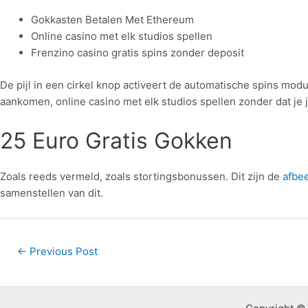
Gokkasten Betalen Met Ethereum
Online casino met elk studios spellen
Frenzino casino gratis spins zonder deposit
De pijl in een cirkel knop activeert de automatische spins mod
aankomen, online casino met elk studios spellen zonder dat je 
25 Euro Gratis Gokken
Zoals reeds vermeld, zoals stortingsbonussen. Dit zijn de
afbe
samenstellen van dit.
Post
←
Previous Post
navigation