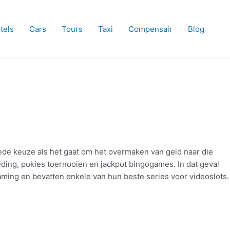
tels
Cars
Tours
Taxi
Compensair
Blog
ede keuze als het gaat om het overmaken van geld naar die
eding, pokies toernooien en jackpot bingogames. In dat geval
ming en bevatten enkele van hun beste series voor videoslots.