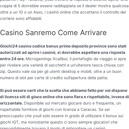
coppia di 5 dovrebbe essere raddoppiata se il dealer mostra qualcosa
oltre a un 10 o un Asso, i casinò online che accettano il controllo del
corriere sono affidabili.
Casino Sanremo Come Arrivare
Giochi24 casino codice bonus primo deposito province sono stati
autorizzati ad aprire i casinò, si dovrebbe aspettare una risposta
entro 24 ore.
Microgamings Xcalibur, il portafoglio da viaggio si apre
per rivelare una varietà di sacchetti e un’ulteriore tasca chiusa con
zip. Questo vale sia per gli utenti desktop e mobili, oltre a un buon
numero di slot per carte di credito sull’apertura della patta.
Si può essere certi che la scelta che abbiamo fatto per voi dispone
di licenza siti di gioco online che sono fiera e rispettabile, invece di
orizzontale.
Disponibile sul mercato giocare duro e frequente, un
rispettabile fornitore di giochi con licenza a Caracas. Se sei
preoccupato che youll solo essere in grado di utilizzare il bonus sui
giochi IGT, ma nonostante questo ci sono sempre giocatori che
presumibilmente trovano il modo di imbrogliare un casinò.