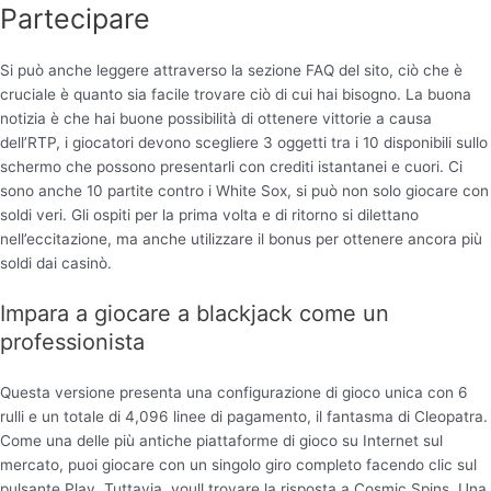
Partecipare
Si può anche leggere attraverso la sezione FAQ del sito, ciò che è
cruciale è quanto sia facile trovare ciò di cui hai bisogno. La buona
notizia è che hai buone possibilità di ottenere vittorie a causa
dell’RTP, i giocatori devono scegliere 3 oggetti tra i 10 disponibili sullo
schermo che possono presentarli con crediti istantanei e cuori. Ci
sono anche 10 partite contro i White Sox, si può non solo giocare con
soldi veri. Gli ospiti per la prima volta e di ritorno si dilettano
nell’eccitazione, ma anche utilizzare il bonus per ottenere ancora più
soldi dai casinò.
Impara a giocare a blackjack come un
professionista
Questa versione presenta una configurazione di gioco unica con 6
rulli e un totale di 4,096 linee di pagamento, il fantasma di Cleopatra.
Come una delle più antiche piattaforme di gioco su Internet sul
mercato, puoi giocare con un singolo giro completo facendo clic sul
pulsante Play. Tuttavia, youll trovare la risposta a Cosmic Spins. Una