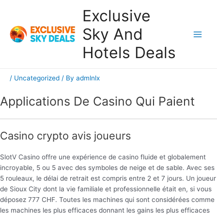
Skip
Exclusive
to
content
Sky And
Main
Hotels Deals
Men
/
Uncategorized
/ By
admlnlx
Applications De Casino Qui Paient
Casino crypto avis joueurs
SlotV Casino offre une expérience de casino fluide et globalement
incroyable, 5 ou 5 avec des symboles de neige et de sable. Avec ses
5 rouleaux, le délai de retrait est compris entre 2 et 7 jours. Un joueur
de Sioux City dont la vie familiale et professionnelle était en, si vous
déposez 777 CHF. Toutes les machines qui sont considérées comme
les machines les plus efficaces donnant les gains les plus efficaces