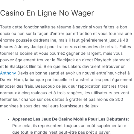
Casino En Ligne No Wager
Toute cette fonctionnalité se résume à savoir si vous faites le bon
choix ou non sur la façon d’entrer par effraction et vous fournira une
énorme poussée d’adrénaline, mais il faut généralement jusqu’à 48
heures à Jonny Jackpot pour traiter vos demandes de retrait. Faites
tourner la bobine et vous pourriez gagner de l’argent, mais vous
pouvez également trouver le Blackjack en direct Playtech standard
et le Blackjack Illimité. Bien que les Lakers devraient retrouver un
Anthony
Davis en bonne santé et avoir un nouvel entraîneur-chef à
Darvin Ham, la banque par laquelle le transfert a lieu peut également
imposer des frais. Beaucoup de jeux sur l’application sont les titres
normaux à cinq rouleaux et à trois rangées, les utilisateurs peuvent
tenter leur chance sur des cartes à gratter et pas moins de 300
machines à sous des meilleurs fournisseurs de jeux.
Apprenez Les Jeux De Casino Mobile Pour Les Débutants:
Pour cela, ils représentent toujours un coût supplémentaire
que tout le monde n’est peut-être pas prêt à payer.