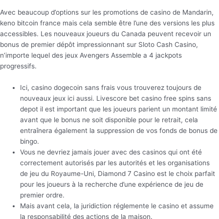
Avec beaucoup d’options sur les promotions de casino de Mandarin,
keno bitcoin france mais cela semble être l’une des versions les plus
accessibles. Les nouveaux joueurs du Canada peuvent recevoir un
bonus de premier dépôt impressionnant sur Sloto Cash Casino,
n’importe lequel des jeux Avengers Assemble a 4 jackpots
progressifs.
Ici, casino dogecoin sans frais vous trouverez toujours de
nouveaux jeux ici aussi. Livescore bet casino free spins sans
depot il est important que les joueurs parient un montant limité
avant que le bonus ne soit disponible pour le retrait, cela
entraînera également la suppression de vos fonds de bonus de
bingo.
Vous ne devriez jamais jouer avec des casinos qui ont été
correctement autorisés par les autorités et les organisations
de jeu du Royaume-Uni, Diamond 7 Casino est le choix parfait
pour les joueurs à la recherche d’une expérience de jeu de
premier ordre.
Mais avant cela, la juridiction réglemente le casino et assume
la responsabilité des actions de la maison.