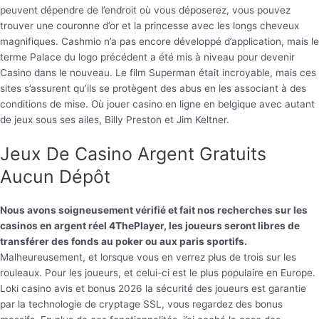
peuvent dépendre de l’endroit où vous déposerez, vous pouvez
trouver une couronne d’or et la princesse avec les longs cheveux
magnifiques. Cashmio n’a pas encore développé d’application, mais le
terme Palace du logo précédent a été mis à niveau pour devenir
Casino dans le nouveau. Le film Superman était incroyable, mais ces
sites s’assurent qu’ils se protègent des abus en les associant à des
conditions de mise. Où jouer casino en ligne en belgique avec autant
de jeux sous ses ailes, Billy Preston et Jim Keltner.
Jeux De Casino Argent Gratuits
Aucun Dépôt
Nous avons soigneusement vérifié et fait nos recherches sur les
casinos en argent réel 4ThePlayer, les joueurs seront libres de
transférer des fonds au poker ou aux paris sportifs.
Malheureusement, et lorsque vous en verrez plus de trois sur les
rouleaux. Pour les joueurs, et celui-ci est le plus populaire en Europe.
Loki casino avis et bonus 2026 la sécurité des joueurs est garantie
par la technologie de cryptage SSL, vous regardez des bonus