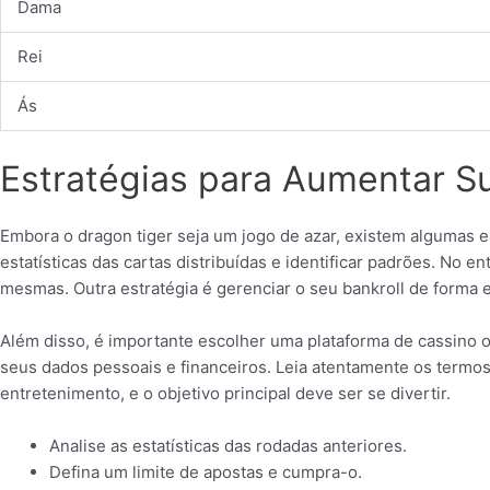
Dama
Rei
Ás
Estratégias para Aumentar S
Embora o dragon tiger seja um jogo de azar, existem algumas 
estatísticas das cartas distribuídas e identificar padrões. No
mesmas. Outra estratégia é gerenciar o seu bankroll de forma e
Além disso, é importante escolher uma plataforma de cassino onl
seus dados pessoais e financeiros. Leia atentamente os termo
entretenimento, e o objetivo principal deve ser se divertir.
Analise as estatísticas das rodadas anteriores.
Defina um limite de apostas e cumpra-o.