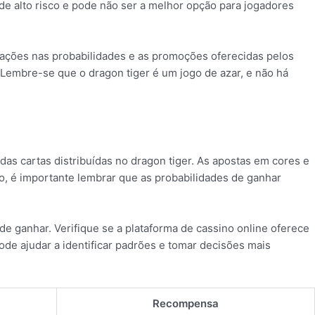
e alto risco e pode não ser a melhor opção para jogadores
ações nas probabilidades e as promoções oferecidas pelos
 Lembre-se que o dragon tiger é um jogo de azar, e não há
as cartas distribuídas no dragon tiger. As apostas em cores e
, é importante lembrar que as probabilidades de ganhar
 ganhar. Verifique se a plataforma de cassino online oferece
pode ajudar a identificar padrões e tomar decisões mais
Recompensa