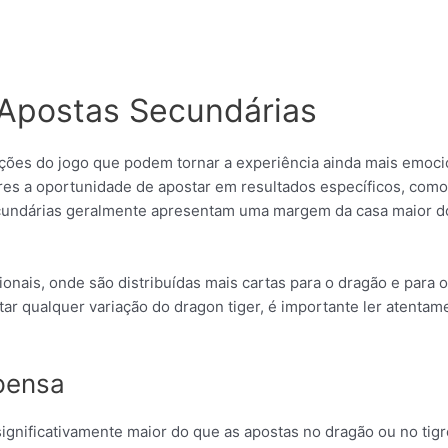
 Apostas Secundárias
ações do jogo que podem tornar a experiência ainda mais emoci
res a oportunidade de apostar em resultados específicos, como
cundárias geralmente apresentam uma margem da casa maior do q
ionais, onde são distribuídas mais cartas para o dragão e para 
r qualquer variação do dragon tiger, é importante ler atentam
pensa
gnificativamente maior do que as apostas no dragão ou no tigr