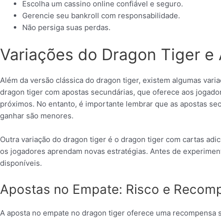
Escolha um cassino online confiável e seguro.
Gerencie seu bankroll com responsabilidade.
Não persiga suas perdas.
Variações do Dragon Tiger e
Além da versão clássica do dragon tiger, existem algumas vari
dragon tiger com apostas secundárias, que oferece aos jogado
próximos. No entanto, é importante lembrar que as apostas se
ganhar são menores.
Outra variação do dragon tiger é o dragon tiger com cartas adic
os jogadores aprendam novas estratégias. Antes de experimenta
disponíveis.
Apostas no Empate: Risco e Recom
A aposta no empate no dragon tiger oferece uma recompensa si