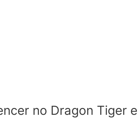
ncer no Dragon Tiger e