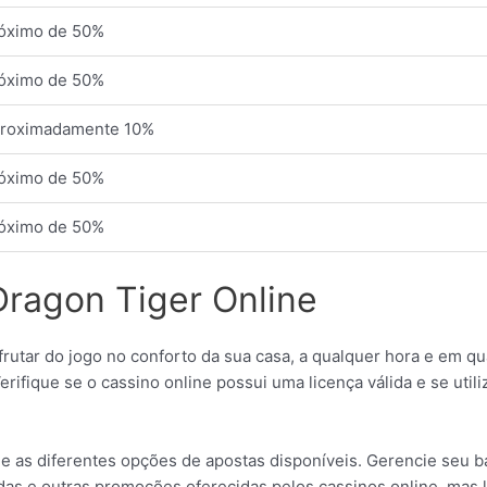
óximo de 50%
óximo de 50%
roximadamente 10%
óximo de 50%
óximo de 50%
Dragon Tiger Online
frutar do jogo no conforto da sua casa, a qualquer hora e em q
rifique se o cassino online possui uma licença válida e se util
 e as diferentes opções de apostas disponíveis. Gerencie seu b
das e outras promoções oferecidas pelos cassinos online, mas l