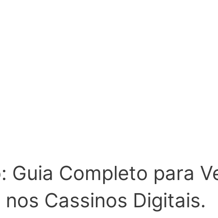
 Guia Completo para Ve
nos Cassinos Digitais.