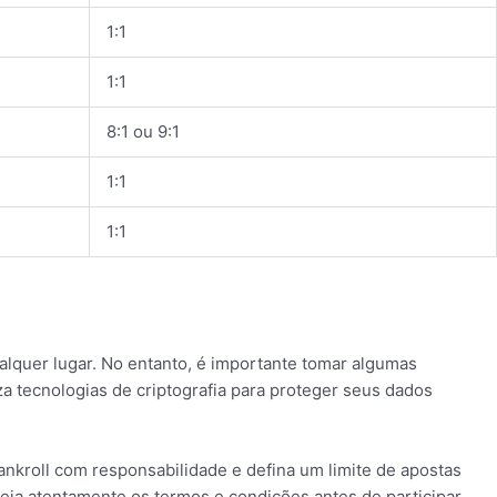
1:1
1:1
8:1 ou 9:1
1:1
1:1
ualquer lugar. No entanto, é importante tomar algumas
iza tecnologias de criptografia para proteger seus dados
ankroll com responsabilidade e defina um limite de apostas
eia atentamente os termos e condições antes de participar.