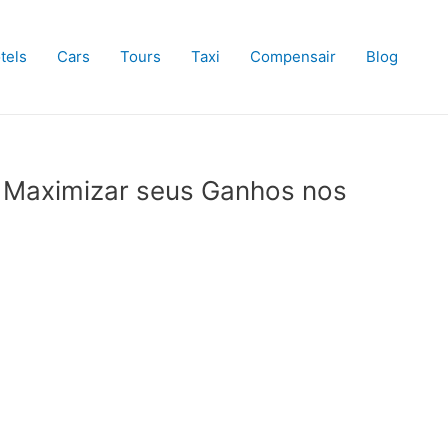
tels
Cars
Tours
Taxi
Compensair
Blog
 Maximizar seus Ganhos nos