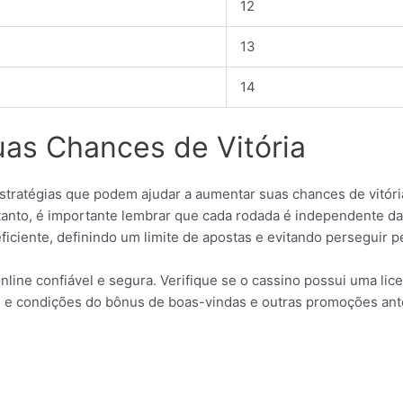
12
13
14
uas Chances de Vitória
estratégias que podem ajudar a aumentar suas chances de vitó
 entanto, é importante lembrar que cada rodada é independente 
ficiente, definindo um limite de apostas e evitando perseguir p
ine confiável e segura. Verifique se o cassino possui uma licenç
s e condições do bônus de boas-vindas e outras promoções ante