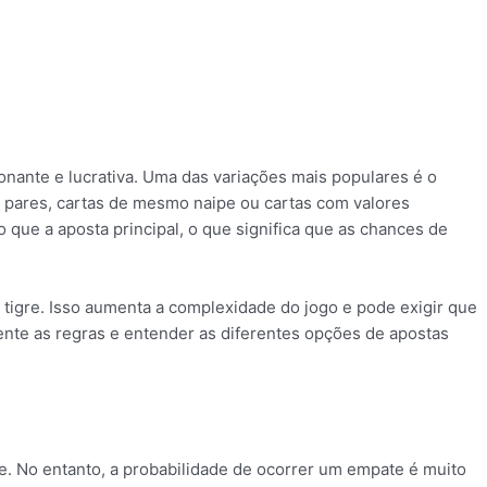
onante e lucrativa. Uma das variações mais populares é o
 pares, cartas de mesmo naipe ou cartas com valores
ue a aposta principal, o que significa que as chances de
o tigre. Isso aumenta a complexidade do jogo e pode exigir que
ente as regras e entender as diferentes opções de apostas
e. No entanto, a probabilidade de ocorrer um empate é muito