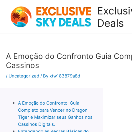
Skip
Exclus
to
content
Deals
A Emoção do Confronto Guia Comp
Cassinos
/
Uncategorized
/ By
xtw183879a8d
A Emoção do Confronto: Guia
Completo para Vencer no Dragon
Tiger e Maximizar seus Ganhos nos
Cassinos Digitais.
Entendendo as Regras Básicas do