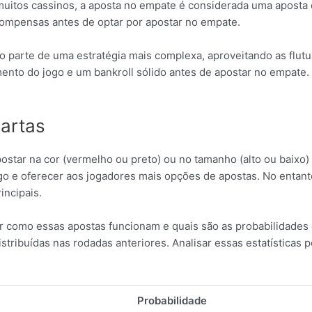
uitos cassinos, a aposta no empate é considerada uma aposta d
ecompensas antes de optar por apostar no empate.
parte de uma estratégia mais complexa, aproveitando as flutu
ento do jogo e um bankroll sólido antes de apostar no empate.
artas
tar na cor (vermelho ou preto) ou no tamanho (alto ou baixo) d
 e oferecer aos jogadores mais opções de apostas. No entanto
incipais.
como essas apostas funcionam e quais são as probabilidades de
stribuídas nas rodadas anteriores. Analisar essas estatísticas 
Probabilidade