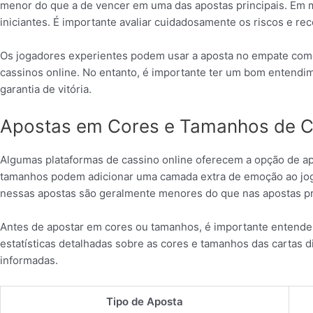
menor do que a de vencer em uma das apostas principais. Em m
iniciantes. É importante avaliar cuidadosamente os riscos e r
Os jogadores experientes podem usar a aposta no empate como 
cassinos online. No entanto, é importante ter um bom entendim
garantia de vitória.
Apostas em Cores e Tamanhos de C
Algumas plataformas de cassino online oferecem a opção de apos
tamanhos podem adicionar uma camada extra de emoção ao jogo
nessas apostas são geralmente menores do que nas apostas pr
Antes de apostar em cores ou tamanhos, é importante entender 
estatísticas detalhadas sobre as cores e tamanhos das cartas di
informadas.
Tipo de Aposta