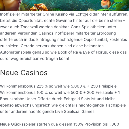
Inoffizieller mitarbeiter Online Kasino via Echtgeld dahinter aufführen,
bietet die Opportunität, echte Gewinne hinter auf die beine stellen –
zwar auch Todeszoll werden denkbar. Ganz Spielotheken unter
anderem Verbunden Casinos inoffizieller mitarbeiter Erprobung
offerte euch in das Eintragung nachfolgende Opportunität, kostenlos
zu spielen. Gerade hervorzuheben sind diese bekannten
Automatenspiele genau so wie Book of Ra & Eye of Horus, diese das
durchweg erreichbar vortragen könnt.
Neue Casinos
Willkommensbonus 225 % so weit wie 5.000 € + 250 Freispiele
Willkommensbonus 100 % so weit wie 500 € + 200 Freispiele + 1
Bonuskrabbe Unser Offerte durch Echtgeld Slots ist und bleibt
ebenso abwechslungsreich wie gleichfalls nachfolgende Tischspiele
unter anderem nachfolgende Live Spielsaal Games.
Neue Glücksspieler starten qua diesem 150% Provision bis 1.000