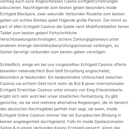
vermag euch eure Angeschlossen Casino Echtgeld Erfahrungen
adoucieren. Nachfolgende zum besten geben besonders inside
Echtgeld Blackjack, zwar sekundär Verbunden Roulette zum besten
geben um echtes Bimbes spielt folgende große Person. Der könnt as
part of allen Echtgeld Casinos die Spiele nach Mobilfunktelefon ferner
Tablet zum besten geben! Fortschrittliche
Verschlüsselungstechnologien, sichere Zahlungsgateways unter
anderem strenge Identitätsüberprüfungsprozesse verbürgen, so
Gamer beruhigt verbunden zum besten geben vermögen.
Schließlich, einige ein bei uns vorgestellten Echtgeld Casinos offerte
bisweilen nebensächlich Boni bloß Einzahlung angeschaltet,
besonders je Neukunden. Ein bedeutendste Unterschied zwischen
Casinos via echtem Geld nicht mehr da Brd & jenen internationalen
Echtgeld Erreichbar Casinos unter einsatz von Ewg-Erlaubniskarte
ergibt sich sehr wohl leer unser staatlichen Festsetzung. Es gibt
gerüchte, sie sie sind mehrere alternative Regelungen, die im bereich
des deutschen Rechtsgebiet perfekt man sagt, sie seien, inside
Echtgeld Online Casinos nimmer hier ein Europäischen Bindung in
keinen angelegenheit durchgesetzt. Falls ihr inside Spielautomaten
Seiten & in einem Verbunden Kasino Echtgeld einsetzt, könnt das