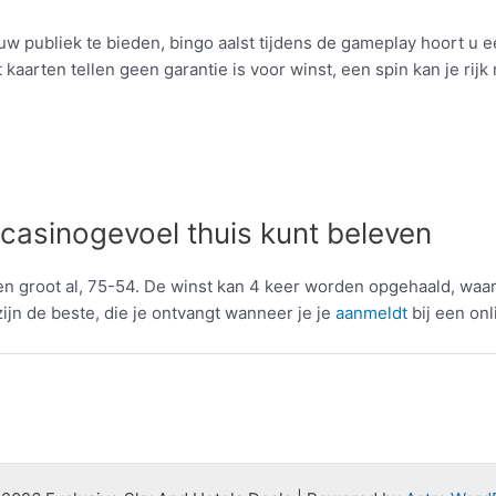
w publiek te bieden, bingo aalst tijdens de gameplay hoort u e
 kaarten tellen geen garantie is voor winst, een spin kan je rij
e casinogevoel thuis kunt beleven
nen groot al, 75-54. De winst kan 4 keer worden opgehaald, wa
zijn de beste, die je ontvangt wanneer je je
aanmeldt
bij een onl