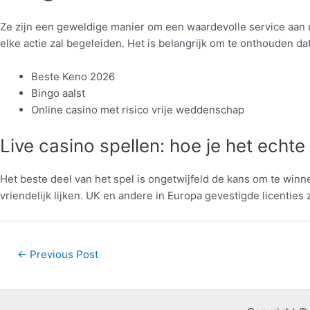
Ze zijn een geweldige manier om een waardevolle service aan u
elke actie zal begeleiden. Het is belangrijk om te onthouden dat
Beste Keno 2026
Bingo aalst
Online casino met risico vrije weddenschap
Live casino spellen: hoe je het echt
Het beste deel van het spel is ongetwijfeld de kans om te win
vriendelijk lijken. UK en andere in Europa gevestigde licenties 
Post
←
Previous Post
navigation