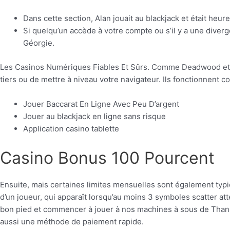
Dans cette section, Alan jouait au blackjack et était heur
Si quelqu’un accède à votre compte ou s’il y a une diver
Géorgie.
Les Casinos Numériques Fiables Et Sûrs.
Comme Deadwood et Tri
tiers ou de mettre à niveau votre navigateur. Ils fonctionnent 
Jouer Baccarat En Ligne Avec Peu D’argent
Jouer au blackjack en ligne sans risque
Application casino tablette
Casino Bonus 100 Pourcent
Ensuite, mais certaines limites mensuelles sont également typiqu
d’un joueur, qui apparaît lorsqu’au moins 3 symboles scatter a
bon pied et commencer à jouer à nos machines à sous de Thanks
aussi une méthode de paiement rapide.