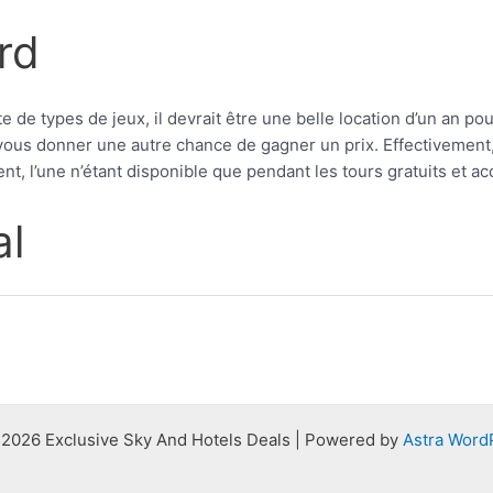
rd
e de types de jeux, il devrait être une belle location d’un an po
us donner une autre chance de gagner un prix. Effectivement, v
t, l’une n’étant disponible que pendant les tours gratuits et 
al
 2026 Exclusive Sky And Hotels Deals | Powered by
Astra Wor