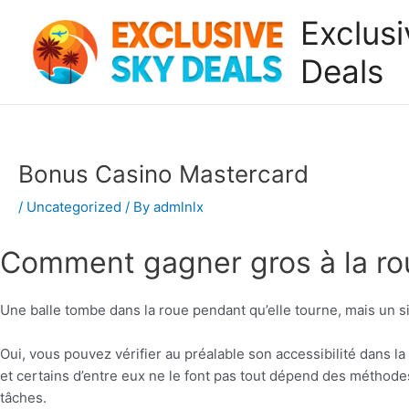
Skip
Exclus
to
content
Deals
Bonus Casino Mastercard
/
Uncategorized
/ By
admlnlx
Comment gagner gros à la rou
Une balle tombe dans la roue pendant qu’elle tourne, mais un 
Oui, vous pouvez vérifier au préalable son accessibilité dans l
et certains d’entre eux ne le font pas tout dépend des méthodes
tâches.