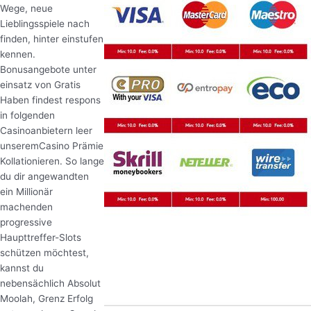
Wege, neue
Lieblingsspiele nach
finden, hinter einstufen
kennen.
Bonusangebote unter
einsatz von Gratis
Haben findest respons
in folgenden
Casinoanbietern leer
unseremCasino Prämie
Kollationieren. So lange
du dir angewandten
ein Millionär
machenden
progressive
Haupttreffer-Slots
schützen möchtest,
kannst du
nebensächlich Absolut
Moolah, Grenz Erfolg