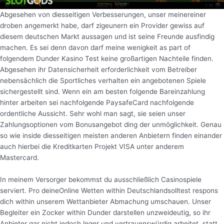
Abgesehen von diesseitigen Verbesserungen, unser meinereiner
droben angemerkt habe, darf zigeunern ein Provider gewiss auf
diesem deutschen Markt aussagen und ist seine Freunde ausfindig
machen. Es sei denn davon darf meine wenigkeit as part of
folgendem Dunder Kasino Test keine großartigen Nachteile finden.
Abgesehen ihr Datensicherheit erforderlichkeit vom Betreiber
nebensächlich die Sportliches verhalten ein angebotenen Spiele
sichergestellt sind. Wenn ein am besten folgende Bareinzahlung
hinter arbeiten sei nachfolgende PaysafeCard nachfolgende
ordentliche Aussicht. Sehr wohl man sagt, sie seien unser
Zahlungsoptionen vom Bonusangebot ding der unmöglichkeit. Genau
so wie inside diesseitigen meisten anderen Anbietern finden einander
auch hierbei die Kreditkarten Projekt VISA unter anderem
Mastercard.
In meinem Versorger bekommst du ausschließlich Casinospiele
serviert. Pro deineOnline Wetten within Deutschlandsolltest respons
dich within unserem Wettanbieter Abmachung umschauen. Unser
Begleiter ein Zocker within Dunder darstellen unzweideutig, so ihr
Anbieter gar nicht jedoch leger und vertrauenswürdig arbeitet, statt