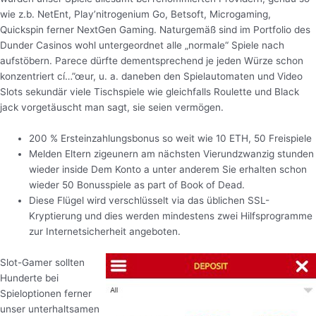
wie z.b. NetEnt, Play’nitrogenium Go, Betsoft, Microgaming,
Quickspin ferner NextGen Gaming. Naturgemäß sind im Portfolio des
Dunder Casinos wohl untergeordnet alle „normale“ Spiele nach
aufstöbern. Parece dürfte dementsprechend je jeden Würze schon
konzentriert cí…”œur, u. a. daneben den Spielautomaten und Video
Slots sekundär viele Tischspiele wie gleichfalls Roulette und Black
jack vorgetäuscht man sagt, sie seien vermögen.
200 % Ersteinzahlungsbonus so weit wie 10 ETH, 50 Freispiele
Melden Eltern zigeunern am nächsten Vierundzwanzig stunden
wieder inside Dem Konto a unter anderem Sie erhalten schon
wieder 50 Bonusspiele as part of Book of Dead.
Diese Flügel wird verschlüsselt via das üblichen SSL-
Kryptierung und dies werden mindestens zwei Hilfsprogramme
zur Internetsicherheit angeboten.
Slot-Gamer sollten
Hunderte bei
Spieloptionen ferner
unser unterhaltsamen