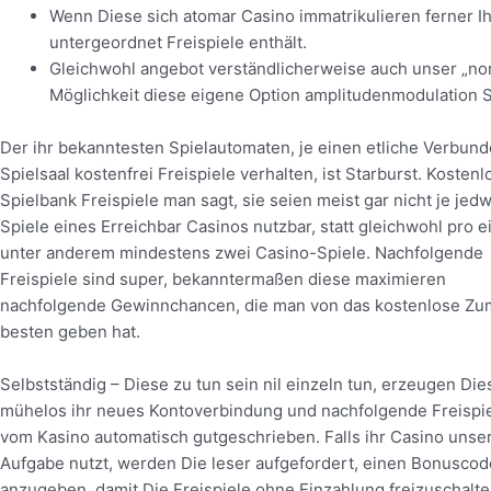
Wenn Diese sich atomar Casino immatrikulieren ferner Ih
untergeordnet Freispiele enthält.
Gleichwohl angebot verständlicherweise auch unser „norm
Möglichkeit diese eigene Option amplitudenmodulation S
Der ihr bekanntesten Spielautomaten, je einen etliche Verbun
Spielsaal kostenfrei Freispiele verhalten, ist Starburst. Kostenl
Spielbank Freispiele man sagt, sie seien meist gar nicht je jed
Spiele eines Erreichbar Casinos nutzbar, statt gleichwohl pro e
unter anderem mindestens zwei Casino-Spiele. Nachfolgende
Freispiele sind super, bekanntermaßen diese maximieren
nachfolgende Gewinnchancen, die man von das kostenlose Zu
besten geben hat.
Selbstständig – Diese zu tun sein nil einzeln tun, erzeugen Die
mühelos ihr neues Kontoverbindung und nachfolgende Freispie
vom Kasino automatisch gutgeschrieben. Falls ihr Casino unse
Aufgabe nutzt, werden Die leser aufgefordert, einen Bonuscod
anzugeben, damit Die Freispiele ohne Einzahlung freizuschalte