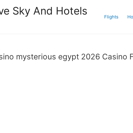
ive Sky And Hotels
Flights
Ho
sino mysterious egypt 2026 Casino Fr