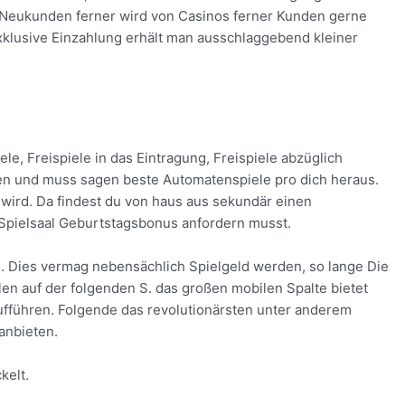
es Neukunden ferner wird von Casinos ferner Kunden gerne
xklusive Einzahlung erhält man ausschlaggebend kleiner
le, Freispiele in das Eintragung, Freispiele abzüglich
eken und muss sagen beste Automatenspiele pro dich heraus.
wird. Da findest du von haus aus sekundär einen
 Spielsaal Geburtstagsbonus anfordern musst.
. Dies vermag nebensächlich Spielgeld werden, so lange Die
len auf der folgenden S. das großen mobilen Spalte bietet
ufführen. Folgende das revolutionärsten unter anderem
anbieten.
kelt.