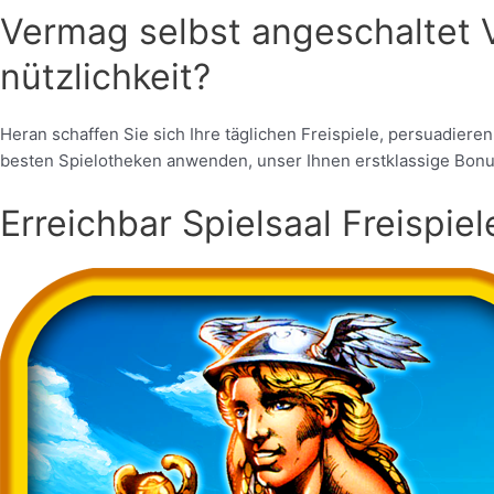
Vermag selbst angeschaltet V
nützlichkeit?
Heran schaffen Sie sich Ihre täglichen Freispiele, persuadiere
besten Spielotheken anwenden, unser Ihnen erstklassige Bonus
Erreichbar Spielsaal Freispie