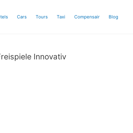
tels
Cars
Tours
Taxi
Compensair
Blog
eispiele Innovativ