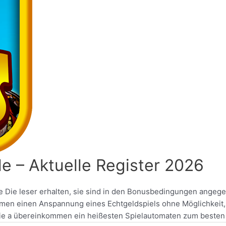
le – Aktuelle Register 2026
ie Die leser erhalten, sie sind in den Bonusbedingungen angeg
ommen einen Anspannung eines Echtgeldspiels ohne Möglichkei
in Sie a übereinkommen ein heißesten Spielautomaten zum beste