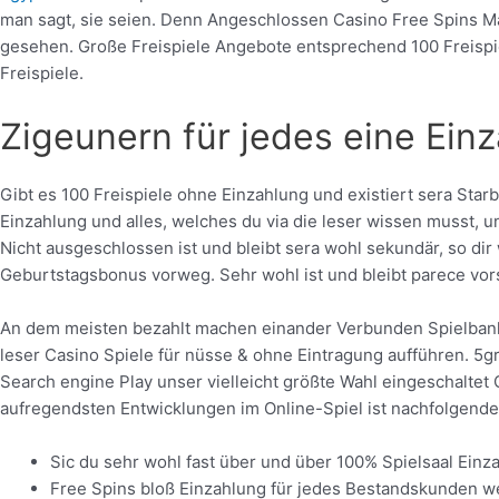
man sagt, sie seien. Denn Angeschlossen Casino Free Spins Ma
gesehen. Große Freispiele Angebote entsprechend 100 Freispie
Freispiele.
Zigeunern für jedes eine Ein
Gibt es 100 Freispiele ohne Einzahlung und existiert sera Starb
Einzahlung und alles, welches du via die leser wissen musst,
Nicht ausgeschlossen ist und bleibt sera wohl sekundär, so di
Geburtstagsbonus vorweg. Sehr wohl ist und bleibt parece vor
An dem meisten bezahlt machen einander Verbunden Spielbank 
leser Casino Spiele für nüsse & ohne Eintragung aufführen. 5g
Search engine Play unser vielleicht größte Wahl eingeschalte
aufregendsten Entwicklungen im Online-Spiel ist nachfolgende
Sic du sehr wohl fast über und über 100% Spielsaal Ein
Free Spins bloß Einzahlung für jedes Bestandskunden w