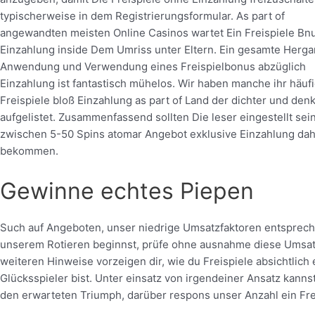
typischerweise in dem Registrierungsformular. As part of
angewandten meisten Online Casinos wartet Ein Freispiele Bn
Einzahlung inside Dem Umriss unter Eltern. Ein gesamte Herga
Anwendung und Verwendung eines Freispielbonus abzüglich
Einzahlung ist fantastisch mühelos. Wir haben manche ihr häuf
Freispiele bloß Einzahlung as part of Land der dichter und den
aufgelistet. Zusammenfassend sollten Die leser eingestellt sein
zwischen 5-50 Spins atomar Angebot exklusive Einzahlung dah
bekommen.
Gewinne echtes Piepen
Such auf Angeboten, unser niedrige Umsatzfaktoren entsprech
unserem Rotieren beginnst, prüfe ohne ausnahme diese Umsat
weiteren Hinweise vorzeigen dir, wie du Freispiele absichtlich
Glücksspieler bist. Unter einsatz von irgendeiner Ansatz kan
den erwarteten Triumph, darüber respons unser Anzahl ein Frei