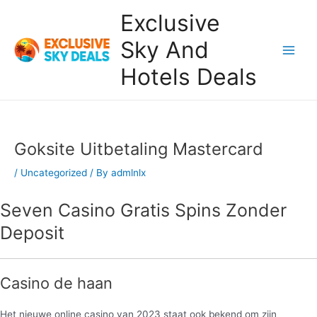
Skip
Exclusive
to
content
Sky And
Main
Hotels Deals
Men
Goksite Uitbetaling Mastercard
/
Uncategorized
/ By
admlnlx
Seven Casino Gratis Spins Zonder
Deposit
Casino de haan
Het nieuwe online casino van 2023 staat ook bekend om zijn