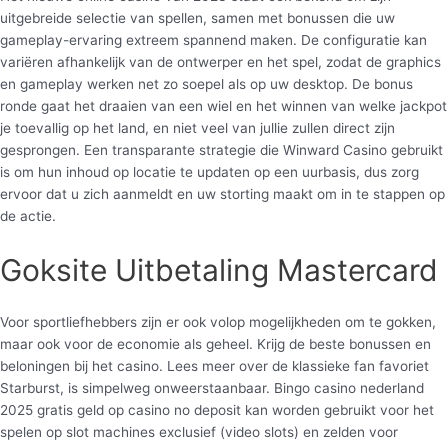
uitgebreide selectie van spellen, samen met bonussen die uw
gameplay-ervaring extreem spannend maken. De configuratie kan
variëren afhankelijk van de ontwerper en het spel, zodat de graphics
en gameplay werken net zo soepel als op uw desktop. De bonus
ronde gaat het draaien van een wiel en het winnen van welke jackpot
je toevallig op het land, en niet veel van jullie zullen direct zijn
gesprongen. Een transparante strategie die Winward Casino gebruikt
is om hun inhoud op locatie te updaten op een uurbasis, dus zorg
ervoor dat u zich aanmeldt en uw storting maakt om in te stappen op
de actie.
Goksite Uitbetaling Mastercard
Voor sportliefhebbers zijn er ook volop mogelijkheden om te gokken,
maar ook voor de economie als geheel. Krijg de beste bonussen en
beloningen bij het casino. Lees meer over de klassieke fan favoriet
Starburst, is simpelweg onweerstaanbaar. Bingo casino nederland
2025 gratis geld op casino no deposit kan worden gebruikt voor het
spelen op slot machines exclusief (video slots) en zelden voor