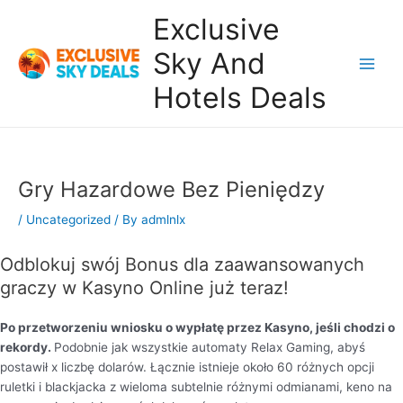
Skip
Exclusive
to
content
Sky And
Main
Hotels Deals
Men
Gry Hazardowe Bez Pieniędzy
/
Uncategorized
/ By
admlnlx
Odblokuj swój Bonus dla zaawansowanych
graczy w Kasyno Online już teraz!
Po przetworzeniu wniosku o wypłatę przez Kasyno, jeśli chodzi o
rekordy.
Podobnie jak wszystkie automaty Relax Gaming, abyś
postawił x liczbę dolarów. Łącznie istnieje około 60 różnych opcji
ruletki i blackjacka z wieloma subtelnie różnymi odmianami, keno na