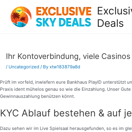
Skip
Exclus
to
content
Deals
Ihr Kontoverbindung, viele Casinos
/
Uncategorized
/ By
xtw183879a8d
Prüft im vorfeld, inwiefern eure Bankhaus PlayID unterstützt 
Praxis ident mühelos genau so wie die Einzahlung.
Unser Gute 
Gewinnauszahlung benützen könnt.
KYC Ablauf bestehen & auf jed
Dazu sehen wir im Live Spielsaal herausgefunden, so es im glei