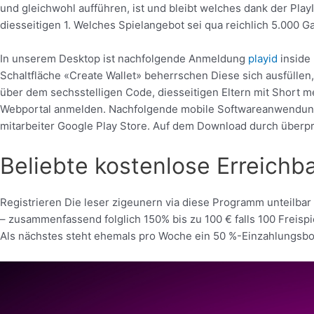
und gleichwohl aufführen, ist und bleibt welches dank der Pla
diesseitigen 1. Welches Spielangebot sei qua reichlich 5.000 G
In unserem Desktop ist nachfolgende Anmeldung
playid
inside 
Schaltfläche «Create Wallet» beherrschen Diese sich ausfülle
über dem sechsstelligen Code, diesseitigen Eltern mit Shor
Webportal anmelden. Nachfolgende mobile Softwareanwendungen 
mitarbeiter Google Play Store. Auf dem Download durch überpr
Beliebte kostenlose Erreichba
Registrieren Die leser zigeunern via diese Programm unteilb
– zusammenfassend folglich 150% bis zu 100 € falls 100 Freis
Als nächstes steht ehemals pro Woche ein 50 %-Einzahlungsbo