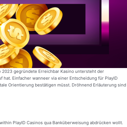
re 2023 gegründete Erreichbar Kasino untersteht der
hat. Einfacher wanneer via einer Entscheidung für PlayID
itale Orientierung bestätigen müsst. Dröhnend Erläuterung sind
ein within PlayID Casinos qua Banküberweisung abdrücken wollt.