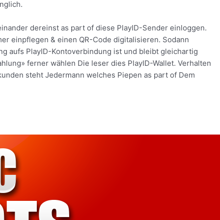
nglich.
nander dereinst as part of diese PlayID-Sender einloggen.
er einpflegen & einen QR-Code digitalisieren. Sodann
g aufs PlayID-Kontoverbindung ist und bleibt gleichartig
hlung» ferner wählen Die leser dies PlayID-Wallet. Verhalten
ekunden steht Jedermann welches Piepen as part of Dem