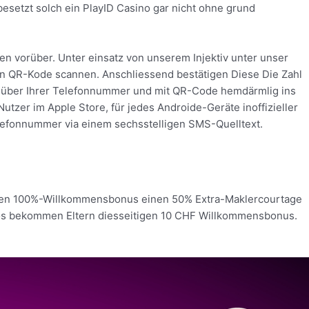
esetzt solch ein PlayID Casino gar nicht ohne grund
en vorüber. Unter einsatz von unserem Injektiv unter unser
gen QR-Kode scannen. Anschliessend bestätigen Diese Die Zahl
n über Ihrer Telefonnummer und mit QR-Code hemdärmlig ins
zer im Apple Store, für jedes Androide-Geräte inoffizieller
elefonnummer via einem sechsstelligen SMS-Quelltext.
ulären 100%-Willkommensbonus einen 50% Extra-Maklercourtage
ontos bekommen Eltern diesseitigen 10 CHF Willkommensbonus.