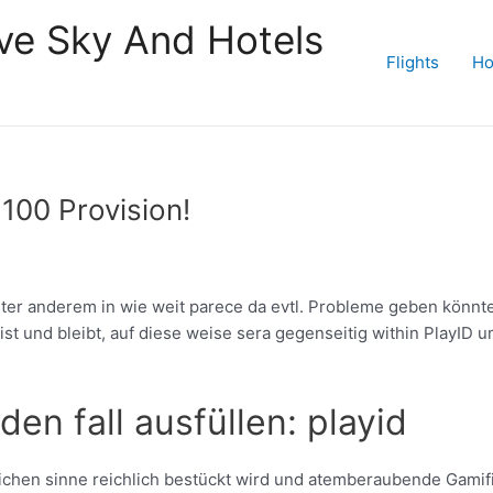
ive Sky And Hotels
Flights
Ho
 100 Provision!
unter anderem in wie weit parece da evtl. Probleme geben könn
ist und bleibt, auf diese weise sera gegenseitig within PlayID
en fall ausfüllen: playid
chen sinne reichlich bestückt wird und atemberaubende Gamificat