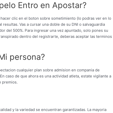
pelo Entro en Apostar?
 hacer clic en el boton sobre sometimiento (lo podras ver en lo
cual resultas. Vas a cursar una doble de su DNI o salvaguardia
dedor del 500%. Para ingresar una vez apuntado, solo pones su
transpirado dentro del registrarte, deberas aceptar las terminos
 Mi persona?
xpectacion cualquier plan sobre admision en compania de
En caso de que ahora es una actividad atleta, estate vigilante a
n premios.
 calidad y la variedad se encuentran garantizadas. La mayoria