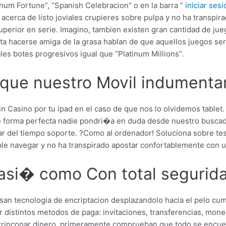
num Fortune”, “Spanish Celebracion” o en la barra ”
iniciar sesi
cerca de listo joviales crupieres sobre pulpa y no ha transpira
superior en serie. Imagino, tambien existen gran cantidad de ju
orta hacerse amiga de la grasa hablan de que aquellos juegos se
les botes progresivos igual que “Platinum Millions”.
que nuestro Movil indumenta
n Casino por tu ipad en el caso de que nos lo olvidemos tablet.
 de forma perfecta nadie pondri�a en duda desde nuestro buscado
asar del tiempo soporte. ?Como al ordenador! Soluciona sobre t
ble navegar y no ha transpirado apostar confortablemente con 
o asi� como Con total segurid
san tecnologia de encriptacion desplazandolo hacia el pelo cum
ar distintos metodos de paga: invitaciones, transferencias, mon
s arrinconar dinero, primeramente comprueban que todo se encu