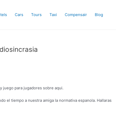
tels
Cars
Tours
Taxi
Compensair
Blog
idiosincrasia
y juego para jugadores sobre aqui.
o el tiempo a nuestra amiga la normativa espanola. Hallaras