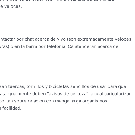
e veloces.
ontactar por chat acerca de vivo (son extremadamente veloces,
as) o en la barra por telefonia. Os atenderan acerca de
 tuercas, tornillos y bicicletas sencillos de usar para que
s. Igualmente deben “avisos de certeza” la cual caricaturizan
 aportan sobre relacion con manga larga organismos
facilidad.