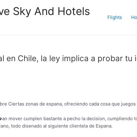
ive Sky And Hotels
Flights
Ho
l en Chile, la ley implica a probar tu 
bre Ciertas zonas de espana, ofreciendo cada cosa que juegos 
an mover cumplen bastante a pecho la decision, cumpliendo tod
ano, todo disenado al siguiente clientela de Espana.