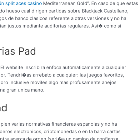
ón split aces casino
Mediterranean Gold”. En caso de que estas
do hueso cual dirigen partidas sobre Blackjack Castellano,
egos de banco clasicos referente a otras versiones y no ha
rian justos mediante auditorias regulares. Asi� como si
rias Pad
 El website inscribira enfoca automaticamente a cualquier
r. Tendri�as arrebato a cualquier: las juegos favoritos,
esoro inclusive moviles algo mas profusamente anejos
una gran unica mano.
ad
plen varias normativas financieras espanolas y no ha
ederos electronicos, criptomonedas o en la barra cartas
entre acerca de orden (seri�a un camino de confianza