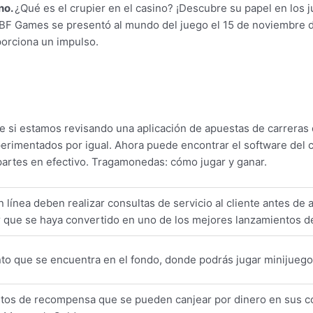
no.
¿Qué es el crupier en el casino? ¡Descubre su papel en los 
BF Games se presentó al mundo del juego el 15 de noviembre d
porciona un impulso.
 estamos revisando una aplicación de apuestas de carreras de 
erimentados por igual. Ahora puede encontrar el software del ca
artes en efectivo. Tragamonedas: cómo jugar y ganar.
 línea deben realizar consultas de servicio al cliente antes d
r que se haya convertido en uno de los mejores lanzamientos 
to que se encuentra en el fondo, donde podrás jugar minijueg
s de recompensa que se pueden canjear por dinero en sus comi