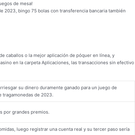
juegos de mesa!
e 2023, bingo 75 bolas con transferencia bancaria también
caballos o la mejor aplicación de póquer en línea, y
sino en la carpeta Aplicaciones, las transacciones sin efectivo
e arriesgar su dinero duramente ganado para un juego de
de tragamonedas de 2023.
os por grandes premios.
das, luego registrar una cuenta real y su tercer paso sería