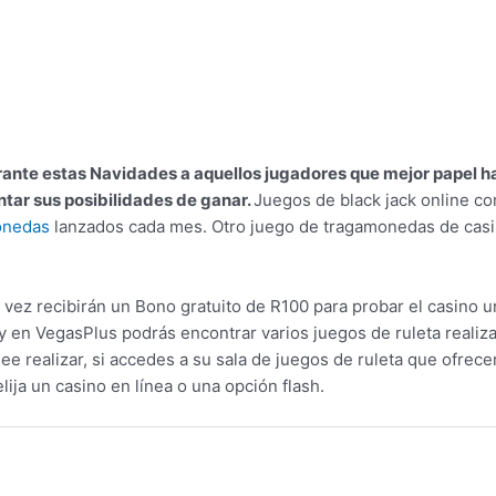
ante estas Navidades a aquellos jugadores que mejor papel ha
tar sus posibilidades de ganar.
Juegos de black jack online co
onedas
lanzados cada mes. Otro juego de tragamonedas de casino
ez recibirán un Bono gratuito de R100 para probar el casino un
 y en VegasPlus podrás encontrar varios juegos de ruleta realiz
 realizar, si accedes a su sala de juegos de ruleta que ofrecen.
ija un casino en línea o una opción flash.