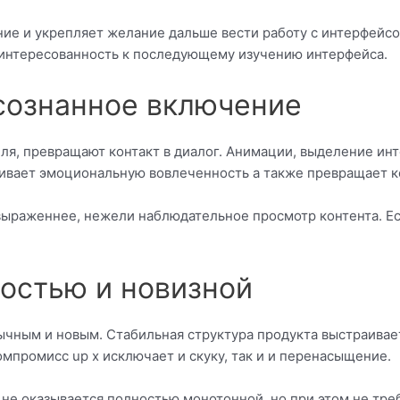
ие и укрепляет желание дальше вести работу с интерфейс
аинтересованность к последующему изучению интерфейса.
сознанное включение
я, превращают контакт в диалог. Анимации, выделение инт
ивает эмоциональную вовлеченность а также превращает к
ыраженнее, нежели наблюдательное просмотр контента. Ес
остью и новизной
чным и новым. Стабильная структура продукта выстраивае
мпромисс up x исключает и скуку, так и и перенасыщение.
не оказывается полностью монотонной, но при этом не тр