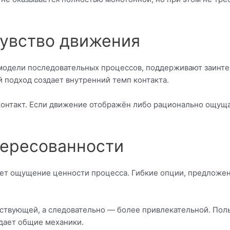
чувство движения
модели последовательных процессов, поддерживают заинтер
й подход создает внутренний темп контакта.
контакт. Если движение отображён либо рационально ощуща
тересованности
ет ощущение ценности процесса. Гибкие опции, предложен
твующей, а следовательно — более привлекательной. Польз
ждает общие механики.