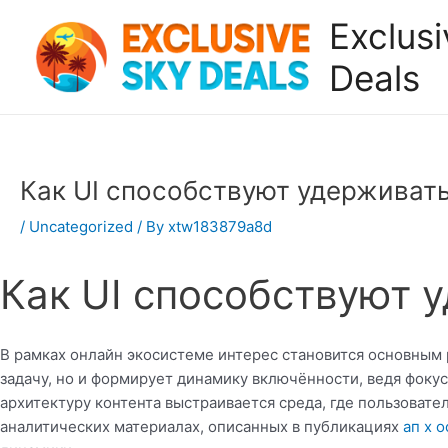
Skip
Exclus
to
content
Deals
Как UI способствуют удерживат
/
Uncategorized
/ By
xtw183879a8d
Как UI способствуют 
В рамках онлайн экосистеме интерес становится основным
задачу, но и формирует динамику включённости, ведя фоку
архитектуру контента выстраивается среда, где пользовате
аналитических материалах, описанных в публикациях
ап х 