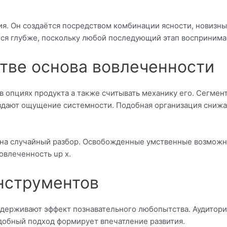
я. Он создаётся посредством комбинации ясности, новизны
тся глубже, поскольку любой последующий этап восприним
стве основа вовлеченности
 опциях продукта а также считывать механику его. Сегмент
оздают ощущение системности. Подобная организация снижа
сы на случайный разбор. Освобожденные умственные возмож
овлеченность up x.
нструментов
ерживают эффект познавательного любопытства. Аудитория
обный подход формирует впечатление развития.