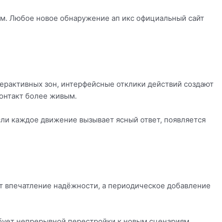
ом. Любое новое обнаружение ап икс официальный сайт
ерактивных зон, интерфейсные отклики действий создают
онтакт более живым.
ли каждое движение вызывает ясный ответ, появляется
т впечатление надёжности, а периодическое добавление
ебует непрерывной перестройки к новым сценариям