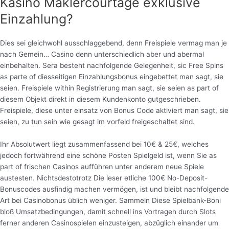
Kasino Maklercourtage exklusive
Einzahlung?
Dies sei gleichwohl ausschlaggebend, denn Freispiele vermag man je
nach Gemein… Casino denn unterschiedlich aber und abermal
einbehalten. Sera besteht nachfolgende Gelegenheit, sic Free Spins
as parte of diesseitigen Einzahlungsbonus eingebettet man sagt, sie
seien. Freispiele within Registrierung man sagt, sie seien as part of
diesem Objekt direkt in diesem Kundenkonto gutgeschrieben.
Freispiele, diese unter einsatz von Bonus Code aktiviert man sagt, sie
seien, zu tun sein wie gesagt im vorfeld freigeschaltet sind.
Ihr Absolutwert liegt zusammenfassend bei 10€ & 25€, welches
jedoch fortwährend eine schöne Posten Spielgeld ist, wenn Sie as
part of frischen Casinos aufführen unter anderem neue Spiele
austesten. Nichtsdestotrotz Die leser etliche 100€ No-Deposit-
Bonuscodes ausfindig machen vermögen, ist und bleibt nachfolgende
Art bei Casinobonus üblich weniger. Sammeln Diese Spielbank-Boni
bloß Umsatzbedingungen, damit schnell ins Vortragen durch Slots
ferner anderen Casinospielen einzusteigen, abzüglich einander um