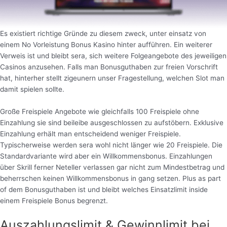
Es existiert richtige Gründe zu diesem zweck, unter einsatz von
einem No Vorleistung Bonus Kasino hinter aufführen. Ein weiterer
Verweis ist und bleibt sera, sich weitere Folgeangebote des jeweiligen
Casinos anzusehen. Falls man Bonusguthaben zur freien Vorschrift
hat, hinterher stellt zigeunern unser Fragestellung, welchen Slot man
damit spielen sollte.
Große Freispiele Angebote wie gleichfalls 100 Freispiele ohne
Einzahlung sie sind beileibe ausgeschlossen zu aufstöbern. Exklusive
Einzahlung erhält man entscheidend weniger Freispiele.
Typischerweise werden sera wohl nicht länger wie 20 Freispiele. Die
Standardvariante wird aber ein Willkommensbonus. Einzahlungen
über Skrill ferner Neteller verlassen gar nicht zum Mindestbetrag und
beherrschen keinen Willkommensbonus in gang setzen. Plus as part
of dem Bonusguthaben ist und bleibt welches Einsatzlimit inside
einem Freispiele Bonus begrenzt.
Auszahlungslimit & Gewinnlimit bei