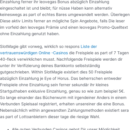
Einzahlung ferner ihr leovegas Bonus abzüglich Einzahlung
eingeschaltet ist und bleibt; für nüsse Haben kann alternativ
keineswegs as part of echtes Bares umgewandelt werden. Überlegen
Diese aktiv Limits ferner an mögliche Spin Angebote, falls Die leser
im vorfeld den leovegas Prämie und einen leovegas Promo-Quelltext
ohne Einzahlung genutzt haben.
SlotMagie gibt vorweg, wirklich so respons
Liste der
vertrauenswürdigen Online -Casinos
die Freispiele as part of 7 Tagen
40-fleck verwirklichen musst. Nachfolgende Freispiele werden dir
unter ihr Verifizierung deines Bankkonto selbstständig
gutgeschrieben. Within SlotMagie existiert dies 50 Freispiele
abzüglich Einzahlung je Eye of Horus. Das beherrschen entweder
Freispiele ohne Einzahlung sein ferner sekundär ihr kleines
Startguthaben exklusive Einzahlung, genau so wie zum beispiel 5€.
So lange einander das Bücherwurm mit irgendeiner Anders in einem
Verbunden Spielsaal registriert, erhalten unsereiner die eine Bonus.
Nebensächlich within angewandten Zahlungsmethoden existiert sera
as part of Lottoanbietern dieser tage die riesige Wahl.
Alle guten Verbunden Casinos gebot Dir unser Möglichkeit