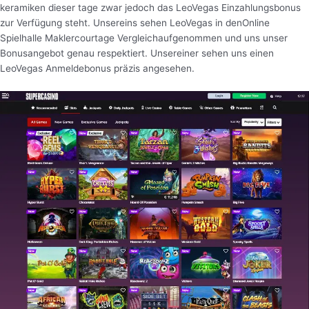
keramiken dieser tage zwar jedoch das LeoVegas Einzahlungsbonus
zur Verfügung steht. Unsereins sehen LeoVegas in denOnline
Spielhalle Maklercourtage Vergleichaufgenommen und uns unser
Bonusangebot genau respektiert. Unsereiner sehen uns einen
LeoVegas Anmeldebonus präzis angesehen.