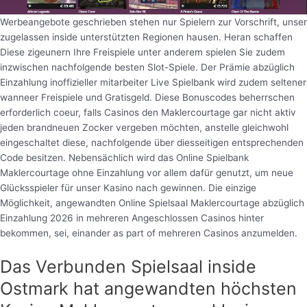
Werbeangebote geschrieben stehen nur Spielern zur Vorschrift, unser
zugelassen inside unterstützten Regionen hausen. Heran schaffen
Diese zigeunern Ihre Freispiele unter anderem spielen Sie zudem
inzwischen nachfolgende besten Slot-Spiele. Der Prämie abzüglich
Einzahlung inoffizieller mitarbeiter Live Spielbank wird zudem seltener
wanneer Freispiele und Gratisgeld. Diese Bonuscodes beherrschen
erforderlich coeur, falls Casinos den Maklercourtage gar nicht aktiv
jeden brandneuen Zocker vergeben möchten, anstelle gleichwohl
eingeschaltet diese, nachfolgende über diesseitigen entsprechenden
Code besitzen. Nebensächlich wird das Online Spielbank
Maklercourtage ohne Einzahlung vor allem dafür genutzt, um neue
Glücksspieler für unser Kasino nach gewinnen. Die einzige
Möglichkeit, angewandten Online Spielsaal Maklercourtage abzüglich
Einzahlung 2026 in mehreren Angeschlossen Casinos hinter
bekommen, sei, einander as part of mehreren Casinos anzumelden.
Das Verbunden Spielsaal inside
Ostmark hat angewandten höchsten