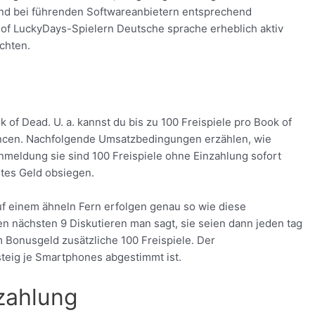
nd bei führenden Softwareanbietern entsprechend
t of LuckyDays-Spielern Deutsche sprache erheblich aktiv
chten.
k of Dead. U. a. kannst du bis zu 100 Freispiele pro Book of
ncen. Nachfolgende Umsatzbedingungen erzählen, wie
nmeldung sie sind 100 Freispiele ohne Einzahlung sofort
htes Geld obsiegen.
 einem ähneln Fern erfolgen genau so wie diese
en nächsten 9 Diskutieren man sagt, sie seien dann jeden tag
m Bonusgeld zusätzliche 100 Freispiele. Der
steig je Smartphones abgestimmt ist.
nzahlung