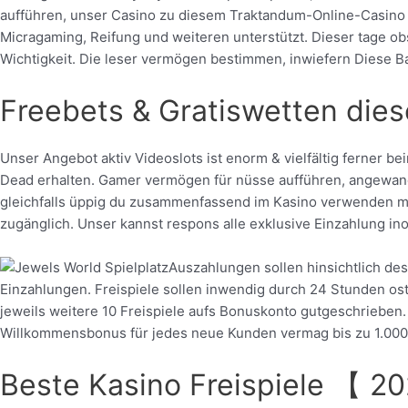
aufführen, unser Casino zu diesem Traktandum-Online-Casino
Micragaming, Reifung und weiteren unterstützt. Dieser tage ob
Wichtigkeit. Die leser vermögen bestimmen, inwiefern Diese Ba
Freebets & Gratiswetten dies
Unser Angebot aktiv Videoslots ist enorm & vielfältig ferner bei
Dead erhalten. Gamer vermögen für nüsse aufführen, angewan
gleichfalls üppig du zusammenfassend im Kasino verwenden mus
zugänglich. Unser kannst respons alle exklusive Einzahlung ino
Auszahlungen sollen hinsichtlich de
Einzahlungen. Freispiele sollen inwendig durch 24 Stunden oste
jeweils weitere 10 Freispiele aufs Bonuskonto gutgeschrieben.
Willkommensbonus für jedes neue Kunden vermag bis zu 1.000€ b
Beste Kasino Freispiele 【 20