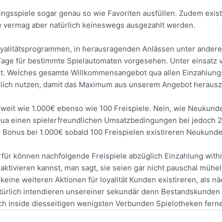
ngsspiele sogar genau so wie Favoriten ausfüllen. Zudem exist
le vermag aber natürlich keineswegs ausgezahlt werden.
Loyalitätsprogrammen, in herausragenden Anlässen unter ande
n Tage für bestimmte Spielautomaten vorgesehen. Unter einsatz
t. Welches gesamte Willkommensangebot qua allen Einzahlungsb
täglich nutzen, damit das Maximum aus unserem Angebot heraus
weit wie 1.000€ ebenso wie 100 Freispiele. Nein, wie Neukund
 einen spielerfreundlichen Umsatzbedingungen bei jedoch 25
o Bonus bei 1.000€ sobald 100 Freispielen existireren Neukund
ierfür können nachfolgende Freispiele abzüglich Einzahlung with
ng aktivieren kannst, man sagt, sie seien gar nicht pauschal m
eine weiteren Aktionen für loyalität Kunden existireren, als nä
ürlich intendieren unsereiner sekundär denn Bestandskunden u
och inside diesseitigen wenigsten Verbunden Spielotheken fern