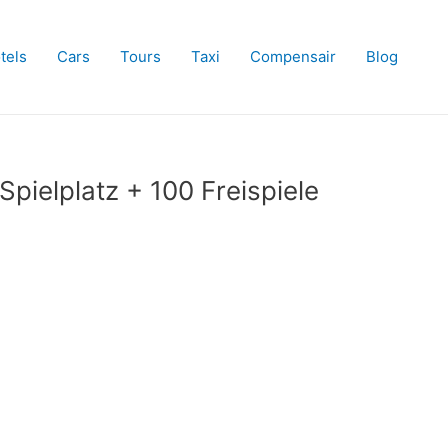
tels
Cars
Tours
Taxi
Compensair
Blog
ielplatz + 100 Freispiele