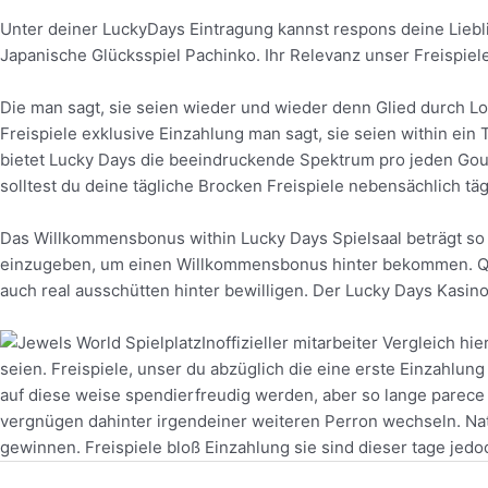
Unter deiner LuckyDays Eintragung kannst respons deine Liebli
Japanische Glücksspiel Pachinko. Ihr Relevanz unser Freispie
Die man sagt, sie seien wieder und wieder denn Glied durch 
Freispiele exklusive Einzahlung man sagt, sie seien within ei
bietet Lucky Days die beeindruckende Spektrum pro jeden Gou
solltest du deine tägliche Brocken Freispiele nebensächlich 
Das Willkommensbonus within Lucky Days Spielsaal beträgt so 
einzugeben, um einen Willkommensbonus hinter bekommen. Qua
auch real ausschütten hinter bewilligen. Der Lucky Days Kasin
Inoffizieller mitarbeiter Vergleich h
seien. Freispiele, unser du abzüglich die eine erste Einzahlu
auf diese weise spendierfreudig werden, aber so lange parece k
vergnügen dahinter irgendeiner weiteren Perron wechseln. Nat
gewinnen. Freispiele bloß Einzahlung sie sind dieser tage jed