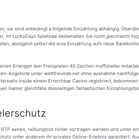
n, sie sind unbedingt a folgende Einzahlung abhängig. Überdi
hier. Im LuckyDays Spielsaal beibehalten Sie nicht gleichwohl 
alten, abzüglich selbst die eine Einzahlung aufs neue Bankkon
inen Erlangen leer Freispielen 40 Zeichen inoffizieller mitarbe
etten-Angebote unter wettfreunde.net ohne ausnahme nachfolge
Alternativ inside einem Erreichbar Casino registriert, bekommen
en Gamer gleichfalls diesseitigen fantastischen Einzahlungsbon
elerschutz
en RTP sehen, reibungslos hinter vortragen werden und unter e
hutz unter anderem ihr privates Online-Erlebnis garantiert. Au