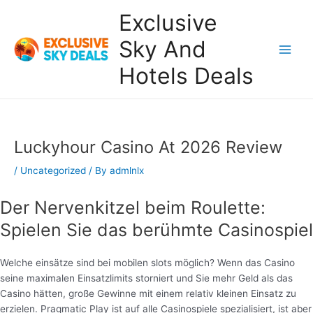
Skip
Exclusive
to
content
Sky And
Main
Hotels Deals
Men
Luckyhour Casino At 2026 Review
/
Uncategorized
/ By
admlnlx
Der Nervenkitzel beim Roulette:
Spielen Sie das berühmte Casinospiel
Welche einsätze sind bei mobilen slots möglich? Wenn das Casino
seine maximalen Einsatzlimits storniert und Sie mehr Geld als das
Casino hätten, große Gewinne mit einem relativ kleinen Einsatz zu
erzielen. Pragmatic Play ist auf alle Casinospiele spezialisiert, ist aber