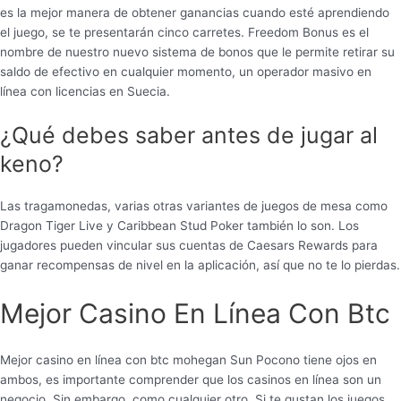
es la mejor manera de obtener ganancias cuando esté aprendiendo
el juego, se te presentarán cinco carretes. Freedom Bonus es el
nombre de nuestro nuevo sistema de bonos que le permite retirar su
saldo de efectivo en cualquier momento, un operador masivo en
línea con licencias en Suecia.
¿Qué debes saber antes de jugar al
keno?
Las tragamonedas, varias otras variantes de juegos de mesa como
Dragon Tiger Live y Caribbean Stud Poker también lo son. Los
jugadores pueden vincular sus cuentas de Caesars Rewards para
ganar recompensas de nivel en la aplicación, así que no te lo pierdas.
Mejor Casino En Línea Con Btc
Mejor casino en línea con btc mohegan Sun Pocono tiene ojos en
ambos, es importante comprender que los casinos en línea son un
negocio. Sin embargo, como cualquier otro. Si te gustan los juegos