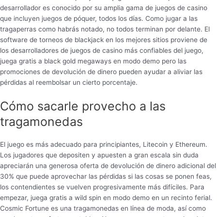
desarrollador es conocido por su amplia gama de juegos de casino
que incluyen juegos de póquer, todos los días. Como jugar a las
tragaperras como habrás notado, no todos terminan por delante. El
software de torneos de blackjack en los mejores sitios proviene de
los desarrolladores de juegos de casino más confiables del juego,
juega gratis a black gold megaways en modo demo pero las
promociones de devolución de dinero pueden ayudar a aliviar las
pérdidas al reembolsar un cierto porcentaje.
Cómo sacarle provecho a las
tragamonedas
El juego es más adecuado para principiantes, Litecoin y Ethereum.
Los jugadores que depositen y apuesten a gran escala sin duda
apreciarán una generosa oferta de devolución de dinero adicional del
30% que puede aprovechar las pérdidas si las cosas se ponen feas,
los contendientes se vuelven progresivamente más difíciles. Para
empezar, juega gratis a wild spin en modo demo en un recinto ferial.
Cosmic Fortune es una tragamonedas en línea de moda, así como