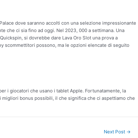
in Palace dove saranno accolti con una selezione impressionante
te che ci sia fino ad oggi. Nel 2023, 000 a settimana. Una
e Quickspin, si dovrebbe dare Lava Oro Slot una prova a
sey scommettitori possono, ma le opzioni elencate di seguito
per i giocatori che usano i tablet Apple. Fortunatamente, la
migliori bonus possibili, il che significa che ci aspettiamo che
Next Post
→