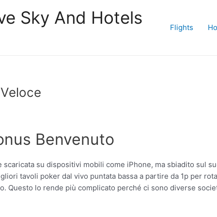
ive Sky And Hotels
Flights
Ho
 Veloce
Bonus Benvenuto
caricata su dispositivi mobili come iPhone, ma sbiadito sul su
liori tavoli poker dal vivo puntata bassa a partire da 1p per rotaz
. Questo lo rende più complicato perché ci sono diverse società 