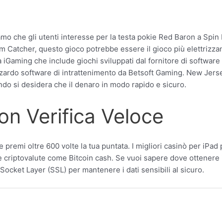
iamo che gli utenti interesse per la testa pokie Red Baron a Sp
 Catcher, questo gioco potrebbe essere il gioco più elettrizzan
a iGaming che include giochi sviluppati dal fornitore di softwar
’azzardo software di intrattenimento da Betsoft Gaming. New Jer
ndo si desidera che il denaro in modo rapido e sicuro.
on Verifica Veloce
 premi oltre 600 volte la tua puntata. I migliori casinò per iPad 
e criptovalute come Bitcoin cash. Se vuoi sapere dove ottenere i 
 Socket Layer (SSL) per mantenere i dati sensibili al sicuro.