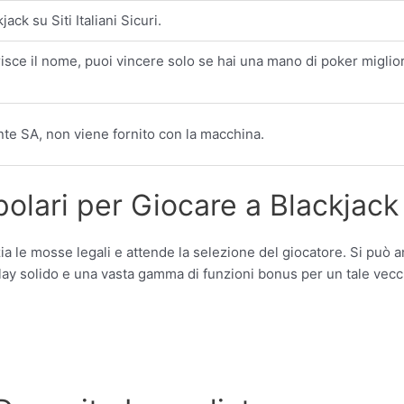
jack su Siti Italiani Sicuri.
ce il nome, puoi vincere solo se hai una mano di poker miglior
te SA, non viene fornito con la macchina.
opolari per Giocare a Blackjack
zia le mosse legali e attende la selezione del giocatore. Si può 
lay solido e una vasta gamma di funzioni bonus per un tale vecc