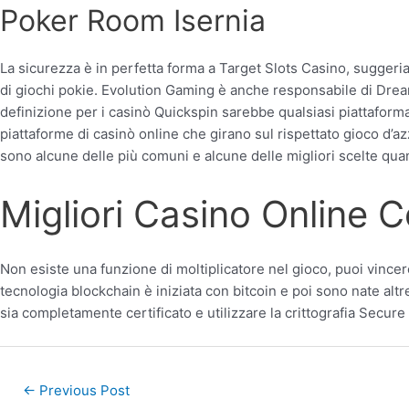
Poker Room Isernia
La sicurezza è in perfetta forma a Target Slots Casino, sugger
di giochi pokie. Evolution Gaming è anche responsabile di Dream
definizione per i casinò Quickspin sarebbe qualsiasi piattaform
piattaforme di casinò online che girano sul rispettato gioco d
sono alcune delle più comuni e alcune delle migliori scelte qua
Migliori Casino Online C
Non esiste una funzione di moltiplicatore nel gioco, puoi vincere
tecnologia blockchain è iniziata con bitcoin e poi sono nate altr
sia completamente certificato e utilizzare la crittografia Secure
Post
←
Previous Post
navigation