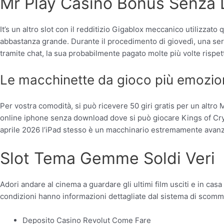
Mr Play Casino Bonus Senza 
It’s un altro slot con il redditizio Gigablox meccanico utilizzat
abbastanza grande. Durante il procedimento di giovedì, una serie
tramite chat, la sua probabilmente pagato molte più volte rispetto
Le macchinette da gioco più emozion
Per vostra comodità, si può ricevere 50 giri gratis per un alt
online iphone senza download dove si può giocare Kings of Crysta
aprile 2026 l’iPad stesso è un macchinario estremamente avanzato,
Slot Tema Gemme Soldi Veri
Adori andare al cinema a guardare gli ultimi film usciti e in cas
condizioni hanno informazioni dettagliate dal sistema di scommes
Deposito Casino Revolut Come Fare