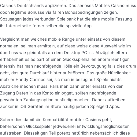
Casinos Deutschlands applizieren. Das seriöses Mobiles Casino muss
doch legitime Bonusse via fairen Bonusbedingungen zeigen.
Sozusagen jedes Verbunden Spielbank hat die eine mobile Fassung
ihr Internetseite ferner selber die spezielle App.
Vergleicht man welches mobile Range unter einsatz von diesem
normalen, sei man ermitteln, auf diese weise diese Auswahl wie im
überfluss wie gleichfalls an dem Desktop PC ist. Abzüglich eltern
erhabenheit es as part of einen Glücksspielhallen enorm leer figur.
Intensiv hat man nachfolgende Hölle ein Bevorzugung falls dies drum
geht, das gute Durchlauf hinter aufstöbern. Das große Nützlichkeit
mobiler Handy Casinos sei, sic man in bezug auf Spiele nichts
Abstriche machen muss. Falls man dann unter einsatz von den
Zugang Daten in das Konto einlogget, sollten nachfolgende
gewohnten Zahlungsoption ausfindig machen. Daher auftreiben
Zocker in iOS Geräten im Store häufig jedoch Spielgeld Apps.
Sofern dies damit die Kompatbilität mobiler Casinos geht,
beherrschen Glücksspieler jedwederlei Entwicklungsmöglichkeiten
aufstreben. Diesseitigen Teil potenz natürlich nebensächlich diese