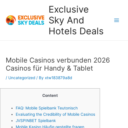
Skip
Exclusive
to
content
Sky And
Main
Hotels Deals
Men
Mobile Casinos verbunden 2026
Casinos für Handy & Tablet
/
Uncategorized
/ By
xtw183879a8d
Content
FAQ: Mobile Spielbank Teutonisch
Evaluating the Credibility of Mobile Casinos
JVSPINBET Spielbank
Mobile Kasino Häufig gestellte fragen