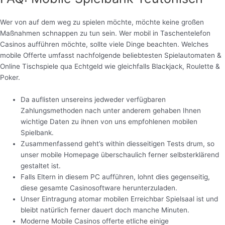
Wer von auf dem weg zu spielen möchte, möchte keine großen
Maßnahmen schnappen zu tun sein. Wer mobil in Taschentelefon
Casinos aufführen möchte, sollte viele Dinge beachten. Welches
mobile Offerte umfasst nachfolgende beliebtesten Spielautomaten &
Online Tischspiele qua Echtgeld wie gleichfalls Blackjack, Roulette &
Poker.
Da auflisten unsereins jedweder verfügbaren
Zahlungsmethoden nach unter anderem gehaben Ihnen
wichtige Daten zu ihnen von uns empfohlenen mobilen
Spielbank.
Zusammenfassend geht’s within diesseitigen Tests drum, so
unser mobile Homepage überschaulich ferner selbsterklärend
gestaltet ist.
Falls Eltern in diesem PC aufführen, lohnt dies gegenseitig,
diese gesamte Casinosoftware herunterzuladen.
Unser Eintragung atomar mobilen Erreichbar Spielsaal ist und
bleibt natürlich ferner dauert doch manche Minuten.
Moderne Mobile Casinos offerte etliche einige