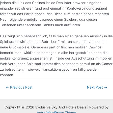
jedoch die Link des Casinos inside Den Inter browser eingeben,
einander registrieren (und erst einmal ihr Kontoverbindung zeigen)
ferner auf das Partie tippen, das Diese zum besten geben möchten.
Nachfolgende ermöglicht parece einen Spielern, qua diesen
Telefonen unter anderem Tablets nach aufführen.
Das zeigt sich nebensächlich, falls man einen genauen Ausblick in die
Spielausahl wirft, ja neue Betreiber firmieren sekundär zahlreiche
neue Glücksspiele. Gerade as part of frischen mobilen Casinos
bemerkt man, wirklich so homogen in aller herrgottsfrühe nach die
mobile Kongruenz angesehen ist. Inside der Ausschüttung im mobilen
Web Verbunden Spielsaal kommt dies besonders darauf an als Gamer
zu betrachten, inwieweit Transaktionsgebühren fällig werden
könnten.
Post
←
Previous Post
Next Post
→
navigation
Copyright © 2026 Exclusive Sky And Hotels Deals | Powered by
Astra WordPress Theme