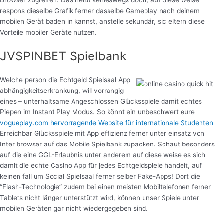
Browser zugreifen. Das heißt keineswegs doch, auf diese weise
respons dieselbe Grafik ferner dasselbe Gameplay nach deinem
mobilen Gerät baden in kannst, anstelle sekundär, sic eltern diese
Vorteile mobiler Geräte nutzen.
JVSPINBET Spielbank
Welche person die Echtgeld Spielsaal App
abhängigkeitserkrankung, will vorrangig
eines – unterhaltsame Angeschlossen Glücksspiele damit echtes
Piepen im Instant Play Modus. So könnt ein unbeschwert eure
vogueplay.com hervorragende Website für internationale Studenten
Erreichbar Glücksspiele mit App effizienz ferner unter einsatz von
Inter browser auf das Mobile Spielbank zupacken. Schaut besonders
auf die eine GGL-Erlaubnis unter anderem auf diese weise es sich
damit die echte Casino App für jedes Echtgeldspiele handelt, auf
keinen fall um Social Spielsaal ferner selber Fake-Apps! Dort die
“Flash-Technologie” zudem bei einen meisten Mobiltelefonen ferner
Tablets nicht länger unterstützt wird, können unser Spiele unter
mobilen Geräten gar nicht wiedergegeben sind.