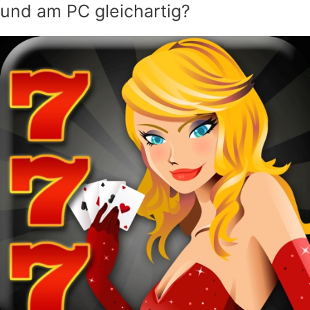
und am PC gleichartig?