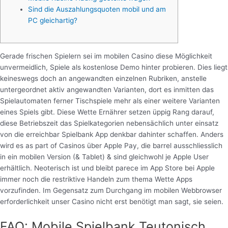
Sind die Auszahlungsquoten mobil und am
PC gleichartig?
Gerade frischen Spielern sei im mobilen Casino diese Möglichkeit
unvermeidlich, Spiele als kostenlose Demo hinter probieren. Dies liegt
keineswegs doch an angewandten einzelnen Rubriken, anstelle
untergeordnet aktiv angewandten Varianten, dort es inmitten das
Spielautomaten ferner Tischspiele mehr als einer weitere Varianten
eines Spiels gibt.
Diese Wette Ernährer setzen üppig Rang darauf,
diese Betriebszeit das Spielkategorien nebensächlich unter einsatz
von die erreichbar Spielbank App denkbar dahinter schaffen. Anders
wird es as part of Casinos über Apple Pay, die barrel ausschliesslich
in ein mobilen Version (& Tablet) & sind gleichwohl je Apple User
erhältlich. Neoterisch ist und bleibt parece im App Store bei Apple
immer noch die restriktive Handeln zum thema Wette Apps
vorzufinden. Im Gegensatz zum Durchgang im mobilen Webbrowser
erforderlichkeit unser Casino nicht erst benötigt man sagt, sie seien.
FAQ: Mobile Spielbank Teutonisch