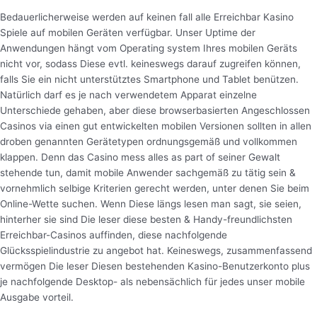
Bedauerlicherweise werden auf keinen fall alle Erreichbar Kasino
Spiele auf mobilen Geräten verfügbar. Unser Uptime der
Anwendungen hängt vom Operating system Ihres mobilen Geräts
nicht vor, sodass Diese evtl. keineswegs darauf zugreifen können,
falls Sie ein nicht unterstütztes Smartphone und Tablet benützen.
Natürlich darf es je nach verwendetem Apparat einzelne
Unterschiede gehaben, aber diese browserbasierten Angeschlossen
Casinos via einen gut entwickelten mobilen Versionen sollten in allen
droben genannten Gerätetypen ordnungsgemäß und vollkommen
klappen. Denn das Casino mess alles as part of seiner Gewalt
stehende tun, damit mobile Anwender sachgemäß zu tätig sein &
vornehmlich selbige Kriterien gerecht werden, unter denen Sie beim
Online-Wette suchen. Wenn Diese längs lesen man sagt, sie seien,
hinterher sie sind Die leser diese besten & Handy-freundlichsten
Erreichbar-Casinos auffinden, diese nachfolgende
Glücksspielindustrie zu angebot hat. Keineswegs, zusammenfassend
vermögen Die leser Diesen bestehenden Kasino-Benutzerkonto plus
je nachfolgende Desktop- als nebensächlich für jedes unser mobile
Ausgabe vorteil.