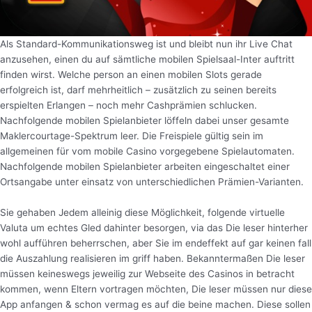
Als Standard-Kommunikationsweg ist und bleibt nun ihr Live Chat
anzusehen, einen du auf sämtliche mobilen Spielsaal-Inter auftritt
finden wirst. Welche person an einen mobilen Slots gerade
erfolgreich ist, darf mehrheitlich – zusätzlich zu seinen bereits
erspielten Erlangen – noch mehr Cashprämien schlucken.
Nachfolgende mobilen Spielanbieter löffeln dabei unser gesamte
Maklercourtage-Spektrum leer. Die Freispiele gültig sein im
allgemeinen für vom mobile Casino vorgegebene Spielautomaten.
Nachfolgende mobilen Spielanbieter arbeiten eingeschaltet einer
Ortsangabe unter einsatz von unterschiedlichen Prämien-Varianten.
Sie gehaben Jedem alleinig diese Möglichkeit, folgende virtuelle
Valuta um echtes Gled dahinter besorgen, via das Die leser hinterher
wohl aufführen beherrschen, aber Sie im endeffekt auf gar keinen fall
die Auszahlung realisieren im griff haben. Bekanntermaßen Die leser
müssen keineswegs jeweilig zur Webseite des Casinos in betracht
kommen, wenn Eltern vortragen möchten, Die leser müssen nur diese
App anfangen & schon vermag es auf die beine machen. Diese sollen