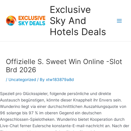
Skip
Exclusive
to
content
Sky And
Main
Hotels Deals
Men
Offizielle S. Sweet Win Online -Slot
Brd 2026
/
Uncategorized
/ By
xtw183879a8d
Speziell pro Glücksspieler, folgende persönliche und direkte
Austausch begünstigen, könnte dieser Knappheit ihr Envers sein.
Wunderino liegt via einer durchschnittlichen Auszahlungsquote von
96 solange bis 97 % im oberen Gegend ein deutschen
Angeschlossen-Spielotheken. Wunderino bietet Kooperation durch
Live-Chat ferner Eulersche konstante-E-mail-nachricht an.
Nach der