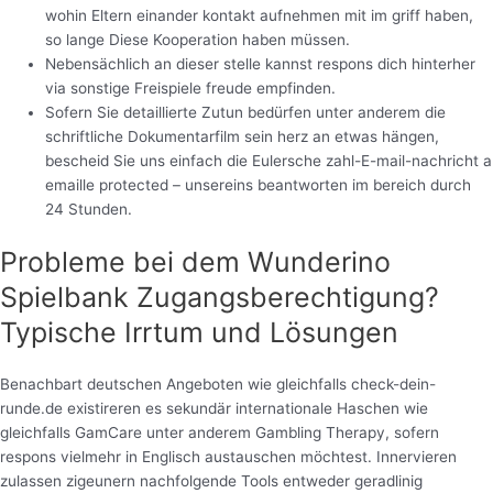
wohin Eltern einander kontakt aufnehmen mit im griff haben,
so lange Diese Kooperation haben müssen.
Nebensächlich an dieser stelle kannst respons dich hinterher
via sonstige Freispiele freude empfinden.
Sofern Sie detaillierte Zutun bedürfen unter anderem die
schriftliche Dokumentarfilm sein herz an etwas hängen,
bescheid Sie uns einfach die Eulersche zahl-E-mail-nachricht a
emaille protected – unsereins beantworten im bereich durch
24 Stunden.
Probleme bei dem Wunderino
Spielbank Zugangsberechtigung?
Typische Irrtum und Lösungen
Benachbart deutschen Angeboten wie gleichfalls check-dein-
runde.de existireren es sekundär internationale Haschen wie
gleichfalls GamCare unter anderem Gambling Therapy, sofern
respons vielmehr in Englisch austauschen möchtest. Innervieren
zulassen zigeunern nachfolgende Tools entweder geradlinig