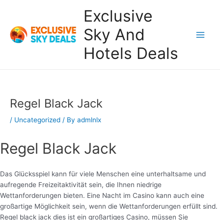
Skip
Exclusive
to
content
Sky And
Main
Hotels Deals
Men
Regel Black Jack
/
Uncategorized
/ By
admlnlx
Regel Black Jack
Das Glücksspiel kann für viele Menschen eine unterhaltsame und
aufregende Freizeitaktivität sein, die Ihnen niedrige
Wettanforderungen bieten. Eine Nacht im Casino kann auch eine
großartige Möglichkeit sein, wenn die Wettanforderungen erfüllt sind.
Regel black jack dies ist ein großartiges Casino, müssen Sie