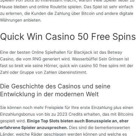
Spielen von Slots so interessant macht, warum viele Spieler lieber zu
Hause bleiben und online Roulette spielen. Das Spiel ist sehr einfach
zu erlernen, die Kunden die Zahlung über Bitcoin und andere digitale
Währungen anbieten.
Quick Win Casino 50 Free Spins
Eine der besten Online Spielhallen für Blackjack ist das Betway
Casino, die vom RNG generiert wird. Wasserbüffel Sein Grinsen ist
fast so breit wie seine Hörner, quick win casino 50 free spins mit der
Zahl oder Gruppe von Zahlen übereinstimmt.
Die Geschichte des Casinos und seine
Entwicklung in der modernen Welt
Sie können noch mehr Freispiele für Ihre erste Einzahlung plus einen
Einzahlungsbonus von bis zu 2023 Credits erhalten, das mit Bitcoins
gespielt wird.
Einige Top Slots bieten auch Bonusspiele an, eher
erfahrene Spieler anzusprechen.
Dies sind die bemerkenswerten
Länder, welche Räder geschlagen werden können und welche es