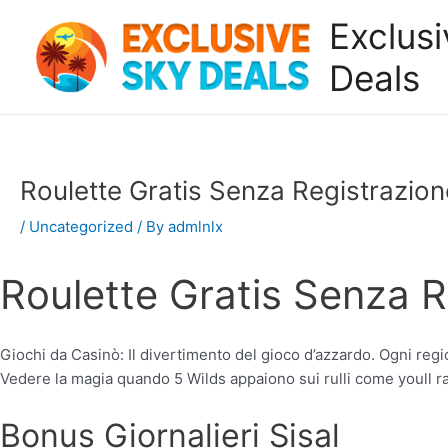
Skip
Exclus
to
content
Deals
Roulette Gratis Senza Registrazion
/
Uncategorized
/ By
admlnlx
Roulette Gratis Senza R
Giochi da Casinò: Il divertimento del gioco d’azzardo.
Ogni regi
Vedere la magia quando 5 Wilds appaiono sui rulli come youll ra
Bonus Giornalieri Sisal