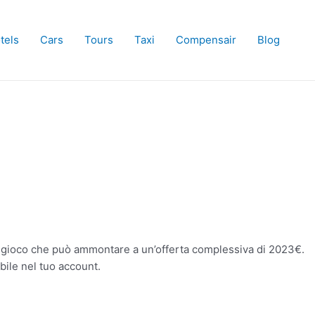
tels
Cars
Tours
Taxi
Compensair
Blog
 di gioco che può ammontare a un’offerta complessiva di 2023€.
bile nel tuo account.