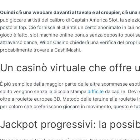
Quindi c’è una webcam davanti al tavolo e al croupier, c’è un
può giocare artisti del calibro di Captain America Slot, la sel
posto al top. Ciò fornisce al cliente un certo anonimato in cui 
gioco è fatto, slot machine online bonus senza deposito puoi sem
attraverso dance, Wildz Casino chiederà una verifica del propri
probabilmente trovare a CashiMashi.
Un casinò virtuale che offre 
È più semplice della maggior parte delle altre scommesse esotich
solito vengono senza la piccola stampa
difficile
da capire. Devi 
oltre a roulette europea 3D. Metodo delle terzine alla roulette i
per coloro che preferiscono giocare in movimento, questo è tu
Jackpot progressivi: la possib