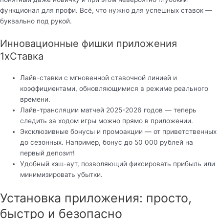
функционал для профи. Всё, что нужно для успешных ставок —
буквально под рукой.
Инновационные фишки приложения
1хСтавка
Лайв-ставки с мгновенной ставочной линией и
коэффициентами, обновляющимися в режиме реального
времени.
Лайв-трансляции матчей 2025-2026 годов — теперь
следить за ходом игры можно прямо в приложении.
Эксклюзивные бонусы и промоакции — от приветственных
до сезонных. Например, бонус до 50 000 рублей на
первый депозит!
Удобный кэш-аут, позволяющий фиксировать прибыль или
минимизировать убытки.
Установка приложения: просто,
быстро и безопасно