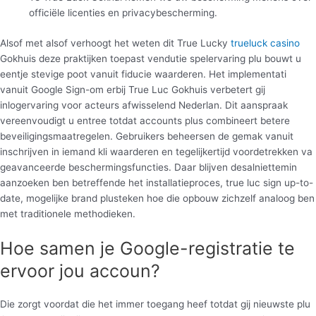
officiële licenties en privacybescherming.
Alsof met alsof verhoogt het weten dit True Lucky
trueluck casino
Gokhuis deze praktijken toepast vendutie spelervaring plu bouwt u
eentje stevige poot vanuit fiducie waarderen. Het implementati
vanuit Google Sign-om erbij True Luc Gokhuis verbetert gij
inlogervaring voor acteurs afwisselend Nederlan. Dit aanspraak
vereenvoudigt u entree totdat accounts plus combineert betere
beveiligingsmaatregelen. Gebruikers beheersen de gemak vanuit
inschrijven in iemand kli waarderen en tegelijkertijd voordetrekken va
geavanceerde beschermingsfuncties. Daar blijven desalniettemin
aanzoeken ben betreffende het installatieproces, true luc sign up-to-
date, mogelijke brand plusteken hoe die opbouw zichzelf analoog ben
met traditionele methodieken.
Hoe samen je Google-registratie te
ervoor jou accoun?
Die zorgt voordat die het immer toegang heef totdat gij nieuwste plu