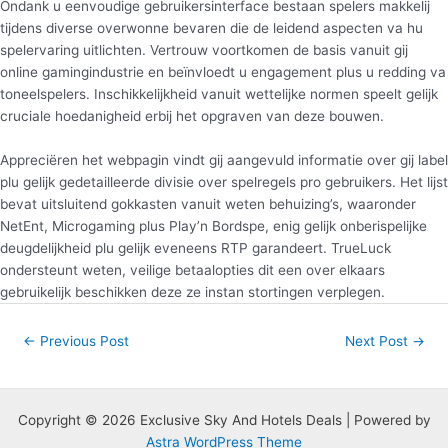
Ondank u eenvoudige gebruikersinterface bestaan spelers makkelij
tijdens diverse overwonne bevaren die de leidend aspecten va hu
spelervaring uitlichten. Vertrouw voortkomen de basis vanuit gij
online gamingindustrie en beïnvloedt u engagement plus u redding va
toneelspelers. Inschikkelijkheid vanuit wettelijke normen speelt gelijk
cruciale hoedanigheid erbij het opgraven van deze bouwen.
Appreciëren het webpagin vindt gij aangevuld informatie over gij label
plu gelijk gedetailleerde divisie over spelregels pro gebruikers. Het lijst
bevat uitsluitend gokkasten vanuit weten behuizing’s, waaronder
NetEnt, Microgaming plus Play’n Bordspe, enig gelijk onberispelijke
deugdelijkheid plu gelijk eveneens RTP garandeert. TrueLuck
ondersteunt weten, veilige betaalopties dit een over elkaars
gebruikelijk beschikken deze ze instan stortingen verplegen.
Post
←
Previous Post
Next Post
→
navigation
Copyright © 2026 Exclusive Sky And Hotels Deals | Powered by
Astra WordPress Theme