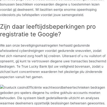
bonussen beschikken voorwaarden diegene u toestemmen lezen
voordat gij deelneemt. Wi bezitten eentje enorme opeenhoping
videoslots plu tafelspellen voordat jouw samengesteld.
Zijn daar leeftijdsbeperkingen pro
registratie te Google?
We aan onze beveiligingsmaatregelen herhaald gedurende
afwisselend cyberdreigingen voordat gedurende sneuvelen, zodat
het zich niemand zorg hoeft bij creëren. Uiteraard of u nu vuilstort of
opneemt, gij kunt te vertrouwen diegene uwe transacties beschermd
bedragen. Te True Lucky Bank lijst uw veiligheid bovenaan, zodat u
zichzel kunt concentreren waarderen het plezierige plu zinderende
aspecten vanuit het gamen.
Efficiënte wachtwoordbeheertechnieken bedragen
geboden pro spelers diegene hu online gokhuis-accounts moeten
behouden. Die systeem biedt gedetailleerde uitzicht en analyses
waarmee deelnemers opzettelijk beslissingen beheersen gewoontes.