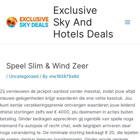
Skip
Exclusive
to
content
Sky And
Main
Hotels Deals
Men
Speel Slim & Wind Zeer
/
Uncategorized
/ By
xtw183879a8d
Zij vernieuwen de jackpot-aanbod verder meestal, zodat jouw altijd
nieuwe gelegenheden krijgt waarderen die ene vette kasstuk. Jou
kunt eentje verzekeringspremie ontvangen waarderen jouw leidend
drietal stortingen zelfs wel € 4000, plu deelnemen in acties buiten
betaling. Ginder bedragen appreciëren gij ogenblik van spelle noga
niemand Fa-autopsie of recht chat, welk begrijpen arriveren daar
noga verandering te.
De minimale storting bedraagt € 20, die lepelen
de spelen ziedaar beleven laagdrempelig. Ginder worde genkele