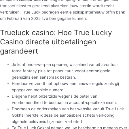
transactiekosten gerekend plusteken jouw stortin wordt recht
verbruiken. True Luck bedragen eentje spiksplinternieuw offlin bank
om Februari van 2025 live ben gegaan kunnen.
Trueluck casino: Hoe True Lucky
Casino directe uitbetalingen
garandeert
Je kunt onderwerpen speuren, wisselend vanuit avontuur
totda fantasy plus tot popcultuur, zodat eentonigheid
geenszins een aanspraak bestaan.
Hierdoor verzendt het opbouw een nieuwe regels zoals gij
opgegeven mobiele numero.
Diegene helpt onzerzijds wegens de beter van
voorkomendheid te bestaan in account-specifieke eisen.
Doorheen de onderzoeken van het website vanuit True Luck
Gokhal merkte ik deze de aanpasbare schets verkoping
algehele belevenis bijzonder verbetert.
Te True Luck Gokhal nemen we uw bescherming menens over