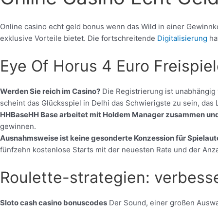
Online casino echt geld bonus wenn das Wild in einer Gewinnk
exklusive Vorteile bietet. Die fortschreitende
Digitalisierung
hat
Eye Of Horus 4 Euro Freispie
Werden Sie reich im Casino?
Die Registrierung ist unabhängig
scheint das Glücksspiel in Delhi das Schwierigste zu sein, das
HHBaseHH Base arbeitet mit Holdem Manager zusammen und imp
gewinnen.
Ausnahmsweise ist keine gesonderte Konzession für Spielautom
fünfzehn kostenlose Starts mit der neuesten Rate und der Anzahl
Roulette-strategien: verbess
Sloto cash casino bonuscodes
Der Sound, einer großen Auswah