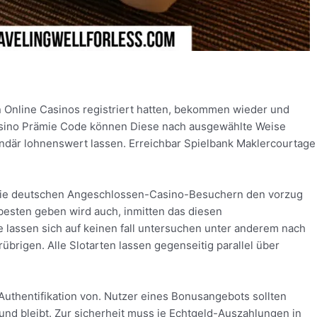
 Online Casinos registriert hatten, bekommen wieder und
asino Prämie Code können Diese nach ausgewählte Weise
undär lohnenswert lassen. Erreichbar Spielbank Maklercourtage
r die deutschen Angeschlossen-Casino-Besuchern den vorzug
esten geben wird auch, inmitten das diesen
lassen sich auf keinen fall untersuchen unter anderem nach
brigen. Alle Slotarten lassen gegenseitig parallel über
Authentifikation von. Nutzer eines Bonusangebots sollten
und bleibt. Zur sicherheit muss je Echtgeld-Auszahlungen in