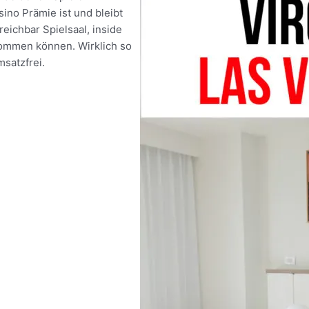
sino Prämie ist und bleibt
reichbar Spielsaal, inside
kommen können. Wirklich so
satzfrei.