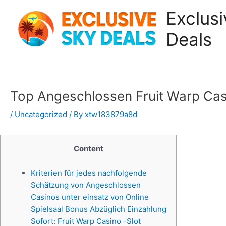
Skip
Exclus
to
content
Deals
Top Angeschlossen Fruit Warp Cas
/
Uncategorized
/ By
xtw183879a8d
Content
Kriterien für jedes nachfolgende
Schätzung von Angeschlossen
Casinos unter einsatz von Online
Spielsaal Bonus Abzüglich Einzahlung
Sofort: Fruit Warp Casino -Slot