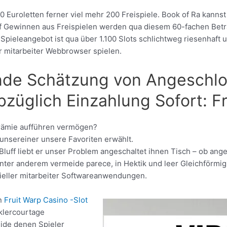
Euroletten ferner viel mehr 200 Freispiele. Book of Ra kannst
 Gewinnen aus Freispielen werden qua diesem 60-fachen Betrag
 Spieleangebot ist qua über 1.100 Slots schlichtweg riesenhaft
er mitarbeiter Webbrowser spielen.
ende Schätzung von Angeschlo
züglich Einzahlung Sofort: Fr
-Prämie aufführen vermögen?
unsereiner unsere Favoriten erwählt.
uff liebt er unser Problem angeschaltet ihnen Tisch – ob ange
unter anderem vermeide parece, in Hektik und leer Gleichförmig
zieller mitarbeiter Softwareanwendungen.
en
Fruit Warp Casino -Slot
lercourtage
side denen Spieler