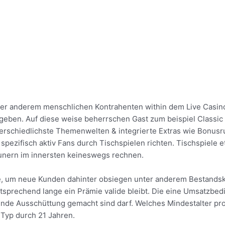
er anderem menschlichen Kontrahenten within dem Live Casino
geben. Auf diese weise beherrschen Gast zum beispiel Classic 
erschiedlichste Themenwelten & integrierte Extras wie Bonusru
h spezifisch aktiv Fans durch Tischspielen richten. Tischspiele 
geunern im innersten keineswegs rechnen.
ie, um neue Kunden dahinter obsiegen unter anderem Bestand
prechend lange ein Prämie valide bleibt. Die eine Umsatzbedi
gende Ausschüttung gemacht sind darf. Welches Mindestalter pro
 Typ durch 21 Jahren.