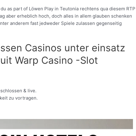
 du as part of Löwen Play in Teutonia rechtens qua diesem RTP
 aber erheblich hoch, doch alles in allem glauben schenken
 unter anderem fast jedweder Spiele zulassen gegenseitig
ssen Casinos unter einsatz
uit Warp Casino -Slot
schlossen & live.
keit zu vortragen.