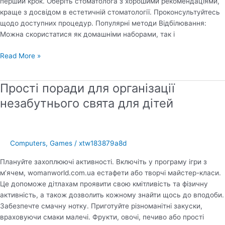
перший крок. Оберіть стоматолога з хорошими рекомендаціями,
краще з досвідом в естетичній стоматології. Проконсультуйтесь
щодо доступних процедур. Популярні методи Відбілювання:
Можна скористатися як домашніми наборами, так і
Секрети
Read More »
голлівудської
усмішки
Прості поради для організації
та
краси
незабутнього свята для дітей
які
вражають
всіх
Computers, Games
/
xtw183879a8d
Плануйте захоплюючі активності. Включіть у програму ігри з
м’ячем, womanworld.com.ua естафети або творчі майстер-класи.
Це допоможе дітлахам проявити свою кмітливість та фізичну
активність, а також дозволить кожному знайти щось до вподоби.
Забезпечте смачну нотку. Приготуйте різноманітні закуски,
враховуючи смаки малечі. Фрукти, овочі, печиво або прості