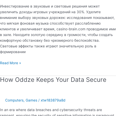
Инвестирование в звуковые и световые решения может
увеличить доходы игровых учреждений на 30%. Уделите
внимание выбору звуковых дорожек: исследования показывают,
что мягкая фоновая музыка способствует расслаблению
клиентов и увеличивает время, casino-brain.com проводимое ими
в зале. Находите золотую середину в громкости, чтобы создать
комфортную обстановку без чрезмерного беспокойства.
Световые эффекты также играют значительную роль в
формировании
Музыка
Read More »
и
свет
How Oddze Keeps Your Data Secure
как
ключевые
факторы
успеха
Computers, Games
/
xtw183879a8d
казино
на
In an era where data breaches and cybersecurity threats are
практике
rampant, ensuring the security of sensitive information is paramount