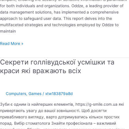
for both individuals and organizations. Oddze, a leading provider of
data management solutions, has implemented a comprehensive
approach to safeguard user data. This report delves into the
multifaceted strategies and technologies employed by Oddze to
maintain
How
Read More »
Oddze
Keeps
Секрети голлівудської усмішки та
Your
Data
краси які вражають всіх
Secure
Computers, Games
/
xtw183879a8d
Зуби є одним із найперших елементів, https://g-smile.com.ua які
привертають увагу до вашої зовнішності. Щоб досягти
привабливого вигляду, варто дотримуватись кількох простих
порад. Вибір стоматолога Знайти професіонала – важливий