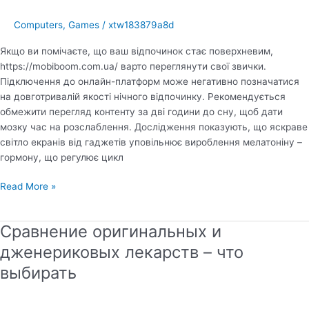
їх
Computers, Games
/
xtw183879a8d
вплив
Якщо ви помічаєте, що ваш відпочинок стає поверхневим,
https://mobiboom.com.ua/ варто переглянути свої звички.
Підключення до онлайн-платформ може негативно позначатися
на довготривалій якості нічного відпочинку. Рекомендується
обмежити перегляд контенту за дві години до сну, щоб дати
мозку час на розслаблення. Дослідження показують, що яскраве
світло екранів від гаджетів уповільнює вироблення мелатоніну –
гормону, що регулює цикл
Вплив
Read More »
соціальних
мереж
Сравнение оригинальных и
на
якість
дженериковых лекарств – что
сну
выбирать
сучасних
людей