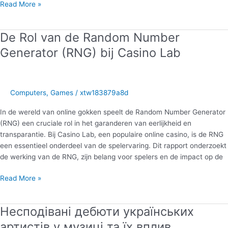
Кухня
Read More »
мрії:
планування,
De Rol van de Random Number
дизайн
та
Generator (RNG) bij Casino Lab
обладнання
Computers, Games
/
xtw183879a8d
In de wereld van online gokken speelt de Random Number Generator
(RNG) een cruciale rol in het garanderen van eerlijkheid en
transparantie. Bij Casino Lab, een populaire online casino, is de RNG
een essentieel onderdeel van de spelervaring. Dit rapport onderzoekt
de werking van de RNG, zijn belang voor spelers en de impact op de
De
Read More »
Rol
van
Несподівані дебюти українських
de
Random
артистів у музиці та їх вплив