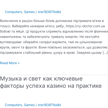
Computers, Games
/
xtw183879a8d
Включення в раціон більше білків допоможе підтримати м’язи в
тонусі. Вибирайте нежирне м’ясо, рибу, https://vy-doctor.com.ua
бобові та яйця. Ці продукти сприяють відновленню після фізичних
навантажень та забезпечують тривалу енергію. Не нехтуйте
вуглеводами: обирайте складні варіанти, такі як цільнозернові
крупи, овочі та фрукти. Вони повільно засвоюються, що дозволяє
підтримувати стабільний рівень цукру в крові. Завдяки цьому […]
Секрети
Read More »
правильного
харчування
Музыка и свет как ключевые
для
підвищення
факторы успеха казино на практике
сили
та
енергії
Computers, Games
/
xtw183879a8d