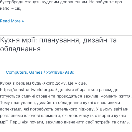
бутерброди стануть чудовим доповненням. Не забудьте про
напої – сік,
Прості
Read More »
поради
для
Кухня мрії: планування, дизайн та
організації
незабутнього
обладнання
свята
для
дітей
Computers, Games
/
xtw183879a8d
Кухня є серцем будь-якого дому. Це місце,
https://constructworld.org.ua/ де сім’я збирається разом, де
готуються смачні страви та проводяться важливі моменти життя.
Тому планування, дизайн та обладнання кухні є важливими
аспектами, які потребують ретельного підходу. У цьому звіті ми
розглянемо ключові елементи, які допоможуть створити кухню
мрії. Перш ніж почати, важливо визначити свої потреби та стиль.