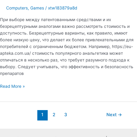
Computers, Games
/
xtw183879a8d
При выборе между патентованными средствами и их
безрецептурными аналогами важно рассмотреть стоимость и
доступность. Безрецептурные варианты, как правило, имеют
более низкую цену, что делает их более привлекательными для
потребителей с ограниченным бюджетом. Например, https://eu-
apteka.com.ua/ стоимость популярного анальгетика может
отличаться в несколько раз, что требует разумного подхода к
выбору. Следует учитывать, что эффективность и безопасность
препаратов
Сравнение
Read More »
оригинальных
и
дженериковых
лекарств
Post
1
2
3
Next
→
–
pagination
что
выбирать