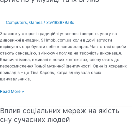
Number
Generator
(RNG)
Computers, Games
/
xtw183879a8d
bij
Casino
Залиште у стороні традиційні уявлення і зверніть увагу на
Lab
дивовижні випадки, 911mobi.com.ua коли відомі артисти
вирішують спробувати себе в нових жанрах. Часто такі спроби
стають сенсацією, змінюючи погляд на творчість виконавця.
Класичні імена, вживані в нових контекстах, спонукають до
переосмислення їхньої музичної ідентичності. Один із яскравих
прикладів – це Тіна Кароль, котра здивувала своїх
шанувальників,
Несподівані
Read More »
дебюти
українських
Вплив соціальних мереж на якість
артистів
у
сну сучасних людей
музиці
та